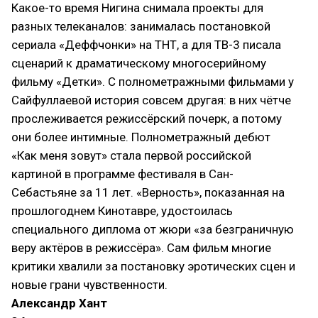
Какое-то время Нигина снимала проекты для
разных телеканалов: занималась постановкой
сериала «Деффчонки» на ТНТ, а для ТВ-3 писала
сценарий к драматическому многосерийному
фильму «Детки». С полнометражными фильмами у
Сайфуллаевой история совсем другая: в них чётче
прослеживается режиссёрский почерк, а потому
они более интимные. Полнометражный дебют
«Как меня зовут» стала первой российской
картиной в программе фестиваля в Сан-
Себастьяне за 11 лет. «Верность», показанная на
прошлогоднем Кинотавре, удостоилась
специального диплома от жюри «за безграничную
веру актёров в режиссёра». Сам фильм многие
критики хвалили за постановку эротических сцен и
новые грани чувственности.
Александр Хант