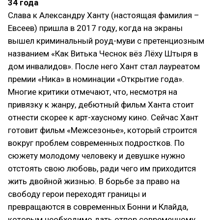
34 года
Слава к Александру Ханту (настоящая фамилия –
Евсеев) пришла в 2017 году, когда на экраны
вышел криминальный роуд-муви с претенциозным
названием «Как Витька Чеснок вёз Лёху Штыря в
дом инвалидов». После него Хант стал лауреатом
премии «Ника» в номинации «Открытие года».
Многие критики отмечают, что, несмотря на
привязку к жанру, дебютный фильм Ханта стоит
отнести скорее к арт-хаусному кино. Сейчас Хант
готовит фильм «Межсезонье», который строится
вокруг проблем современных подростков. По
сюжету молодому человеку и девушке нужно
отстоять свою любовь, ради чего им приходится
жить двойной жизнью. В борьбе за право на
свободу герои переходят границы и
превращаются в современных Бонни и Клайда,
которым необходимо дать отпор современному