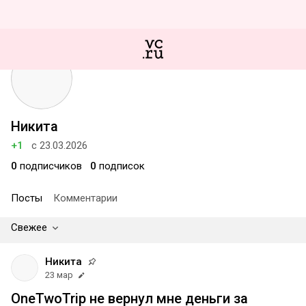
Никита
+1
с 23.03.2026
0
подписчиков
0
подписок
Посты
Комментарии
Свежее
Никита
23 мар
OneTwoTrip не вернул мне деньги за