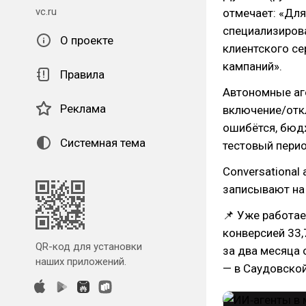
vc.ru
отмечает: «Дл
специализиров
О проекте
клиентского се
кампаний».
Правила
Автономные аге
Реклама
включение/откл
ошибётся, бюдж
Системная тема
тестовый перио
Conversational
записывают на 
📌 Уже работае
конверсией 33,
QR-код для установки
за два месяца о
наших приложений.
— в Саудовской