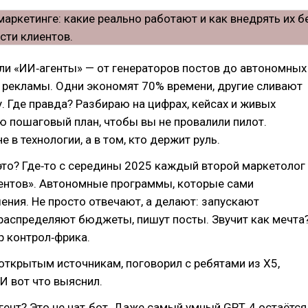
ли «ИИ‑агенты» — от генераторов постов до автономных
 рекламы. Одни экономят 70% времени, другие сливают
. Где правда? Разбираю на цифрах, кейсах и живых
ю пошаговый план, чтобы вы не провалили пилот.
е в технологии, а в том, кто держит руль.
это? Где‑то с середины 2025 каждый второй маркетолог
гентов». Автономные программы, которые сами
ния. Не просто отвечают, а делают: запускают
распределяют бюджеты, пишут посты. Звучит как мечта
р контрол‑фрика.
открытым источникам, поговорил с ребятами из X5,
 И вот что выяснил.
гент? Это не чат‑бот. Даже самый умный GPT‑4 остаётся