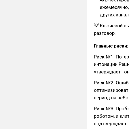
ежемесячно, 
других канал
💡 Ключевой вы
разговор.
Главные риски:
Риск №1. Потер
интонации.Реше
утверждает тон
Риск №2. Ошиб
оптимизировать
период на неб
Риск №3. Пробл
роботом, и зли
подтверждает: 