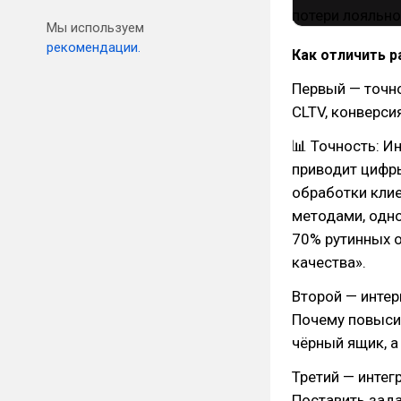
Мы используем
рекомендации.
Как отличить 
Первый — точно
CLTV, конверсия
📊 Точность: Ин
приводит цифр
обработки клие
методами, одн
70% рутинных 
качества».
Второй — интер
Почему повысил
чёрный ящик, а 
Третий — интег
Поставить задач