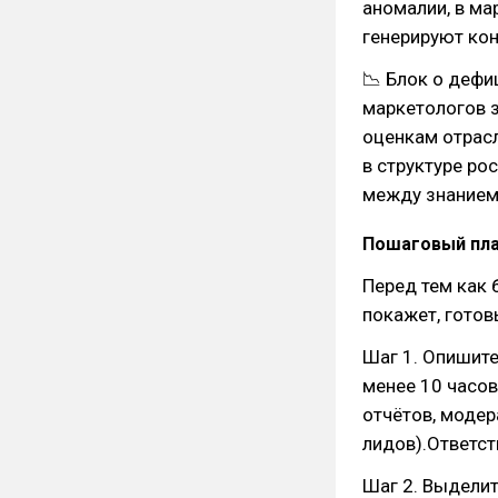
аномалии, в ма
генерируют кон
📉 Блок о дефи
маркетологов з
оценкам отрасл
в структуре ро
между знанием
Пошаговый пла
Перед тем как 
покажет, готов
Шаг 1. Опишите
менее 10 часов
отчётов, модер
лидов).Ответст
Шаг 2. Выделит