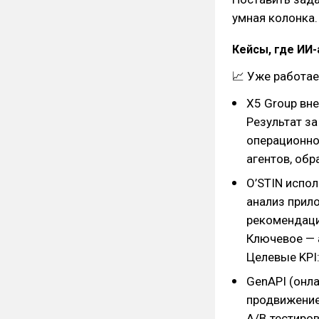
умная колонка.
Кейсы, где ИИ
📈 Уже работае
X5 Group вн
Результат за
операционно
агентов, обр
O’STIN испо
анализ прило
рекомендации
Ключевое — 
Целевые KPI:
GenAPI (онла
продвижение
A/B‑тестиров