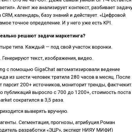
ветил». Агент же анализирует контекст, разбивает задач
 в CRM, календарь, базу знаний и действует. «Цифровой
амое точное определение. И у него уже есть KPI.
реально решают задачи маркетинга?
тыре типа. Каждый — под свой участок воронки.
. Генерируют текст, изображения, видео.
ing с помощью GigaChat автоматизировали ведение
нда из шести человек тратила 280 часов в месяц. После
т парсит 200+ источников, мониторит тренды, фактчекит
ло публикаций выросло с 700 до 1200+, стоимость поста
market сократился в 3,5 раза.
риходится выверять вручную.
агенты. Сегментация, прогнозы, атрибуция.Роман
одитель разработки «ЭЦР», эксперт НИЯУ МИФИ)