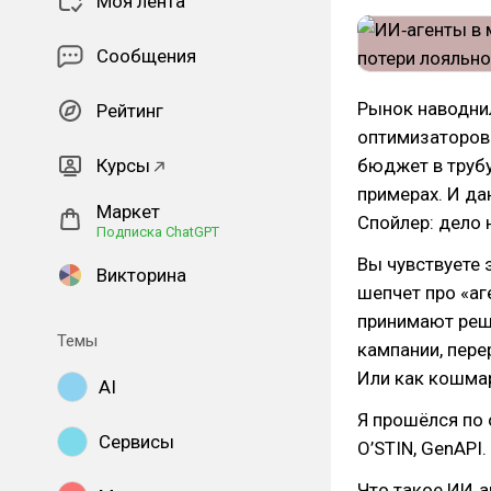
Моя лента
Сообщения
Рынок наводни
Рейтинг
оптимизаторов
Курсы
бюджет в трубу
примерах. И да
Маркет
Спойлер: дело н
Подписка ChatGPT
Вы чувствуете 
Викторина
шепчет про «а
принимают реше
Темы
кампании, пере
Или как кошма
AI
Я прошёлся по 
Сервисы
O’STIN, GenAPI.
Что такое ИИ‑а