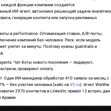
я каждой функции компании создаётся
анный ИИ-агент, автономно решающий задачи аналитики
рвиса, генерации контента или запуска рекламных
нты в performance. Оптимизация ставок, A/B-тесты,
ючение кампаний без человека. Риск: если модель
ет улетит за минуты. Поэтому нужны guardrails и
д.
 agents. Чат‑боты нового поколения — лидируют,
встречи, проверяют оплату.
т: Один ИИ‑менеджер обработал 410 заявок за месяц с
7% — без участия человека (кейс на
VC.ru
). Агент WaiWai
хватил 2970 контактов в LinkedIn, привёл 12 встреч, две
 Аравии.