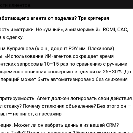
работающего агента от поделки? Три критерия
сть и метрики. Не «умный», а «измеримый». ROMI, CAC,
 в сделку.
на Куприянова (к.э.н., доцент РЭУ им. Плеханова)
ы: «Использование ИИ-агентов сокращает время
нтских запросов в 10–15 раз по сравнению с ручными
овременно повышая конверсию в сделки на 25–30%. До
операций может быть автоматизировано без снижения
претируемость. Агент должен логировать свои действия.
 ставку? Почему отключил объявление? Без этого он —
вы — не пилот, а пассажир.
рация. Может ли он забрать данные из вашей CRM?
у в Trello? Открыть календарь? Если нет — это не агент, 