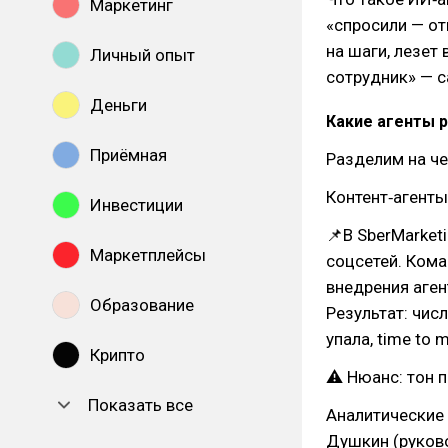
Маркетинг
«спросили — от
на шаги, лезет
Личный опыт
сотрудник» — с
Деньги
Какие агенты 
Приёмная
Разделим на че
Контент‑агенты
Инвестиции
📌В SberMarket
Маркетплейсы
соцсетей. Кома
внедрения аген
Образование
Результат: чис
упала, time to 
Крипто
⚠ Нюанс: тон п
Показать все
Аналитические 
Душкин (руков