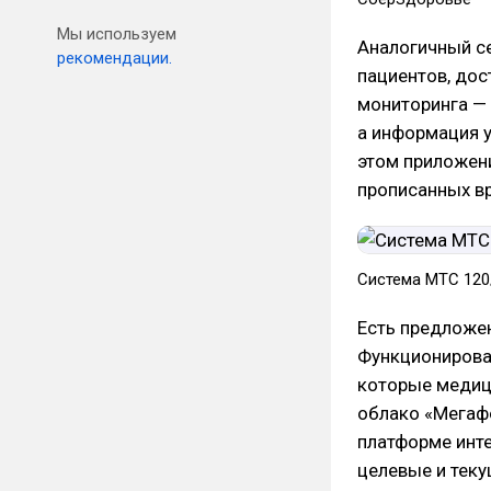
Мы используем
Аналогичный се
рекомендации.
пациентов, дост
мониторинга — 
а информация у
этом приложен
прописанных вр
Система МТС 120
Есть предложен
Функционирован
которые медиц
облако «Мегафо
платформе инте
целевые и теку