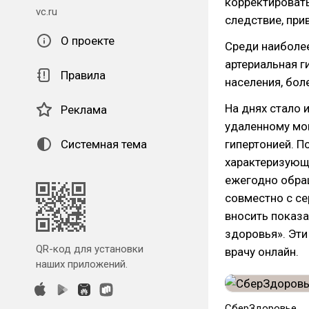
корректировать
vc.ru
следствие, при
О проекте
Среди наиболе
артериальная г
Правила
населения, бол
На днях стало 
Реклама
удаленному мо
Системная тема
гипертонией. П
характеризующ
ежегодно обра
совместно с с
вносить показа
здоровья». Эт
QR-код для установки
врачу онлайн.
наших приложений.
СберЗдоровье