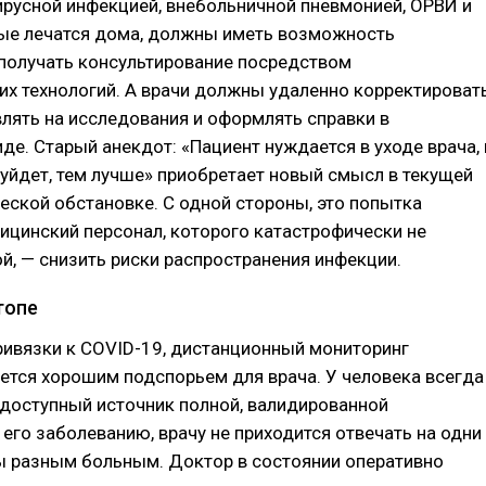
русной инфекцией, внебольничной пневмонией, ОРВИ и
рые лечатся дома, должны иметь возможность
 получать консультирование посредством
х технологий. А врачи должны удаленно корректироват
влять на исследования и оформлять справки в
де. Старый анекдот: «Пациент нуждается в уходе врача, 
уйдет, тем лучше» приобретает новый смысл в текущей
ской обстановке. С одной стороны, это попытка
ицинский персонал, которого катастрофически не
гой, — снизить риски распространения инфекции.
топе
ривязки к COVID-19, дистанционный мониторинг
ется хорошим подспорьем для врача. У человека всегда
 доступный источник полной, валидированной
его заболеванию, врачу не приходится отвечать на одни
ы разным больным. Доктор в состоянии оперативно