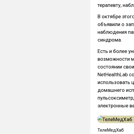
терапевту, на
В октябре этог
объявили о зап
наблюдения па
синдрома.
Есть и более 
возможности м
состоянии сво
NetHealthLab 
использовать ц
домашнего исп
пульсоксиметр,
электронные ве
ТелеМедХаб