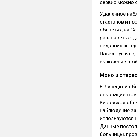
сервис можно о
Удаленное наб
стартапов и пр
областях, на С
реальностью дл
недавних инте
Павел Пугачев,
включение этой
Моно и стере
В Липецкой об
онкопациентов
Кировской обла
наблюдение за
используются 
Данные постоя
больницы, про