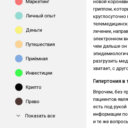
Маркетинг
новой коронави
гриппом, кото
Личный опыт
круглосуточно
телемедицински
Деньги
лечение, напра
электронном ви
Путешествия
чем дальше он 
эпидемиологиче
Приёмная
разгрузить мед
хватает, с дру
Инвестиции
Гипертония в 
Крипто
Впрочем, без п
пациентов явля
Право
есть под рукой
информации по 
Показать все
и те же вопрос