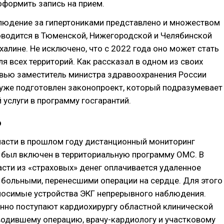
формить запись на прием.
людение за гипертониками представлено и множеством
оводится в Тюменской, Нижегородской и Челябинской
ахалине. Не исключено, что с 2022 года оно может стать
я всех территорий. Как рассказал в одном из своих
рвью заместитель министра здравоохранения России
 уже подготовлен законопроект, который подразумевает
 услуги в программу госгарантий.
о
ласти в прошлом году дистанционный мониторинг
 был включен в территориальную программу ОМС. В
сти из «страховых» денег оплачивается удаленное
 больными, перенесшими операции на сердце. Для этого
носимые устройства ЭКГ непрерывного наблюдения.
нно поступают кардиохирургу областной клинической
водившему операцию, врачу-кардиологу и участковому