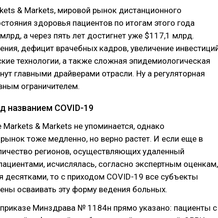
ets & Markets, мировой рынок дистанционного
стояния здоровья пациентов по итогам этого года
 млрд, а через пять лет достигнет уже $117,1 млрд.
ения, дефицит врачебных кадров, увеличение инвестици
кие технологии, а также сложная эпидемиологическая
нут главными драйверами отрасли. Ну а регуляторная
вным ограничителем.
д названием COVID-19
е Markets & Markets не упоминается, однако
рынок тоже медленно, но верно растет. И если еще в
оличество регионов, осуществляющих удаленный
пациентами, исчислялась, согласно экспертным оценкам,
 десятками, то с приходом COVID-19 все субъекты
ены осваивать эту форму ведения больных.
 приказе Минздрава № 1184н прямо указано: пациенты с