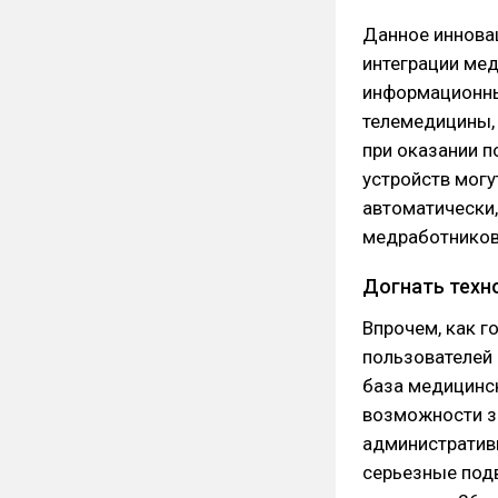
Данное иннова
интеграции ме
информационны
телемедицины, 
при оказании п
устройств могу
автоматически,
медработников
Догнать техн
Впрочем, как г
пользователей 
база медицинск
возможности з
административн
серьезные подв