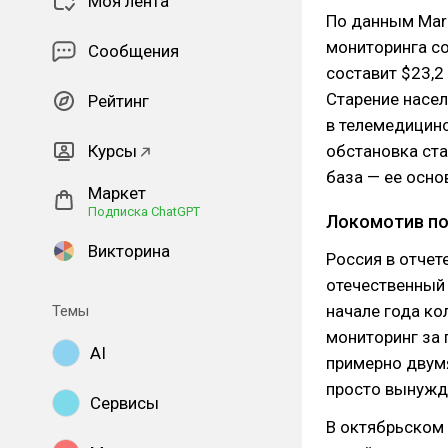
Моя лента
По данным Mark
мониторинга со
Сообщения
составит $23,2
Старение насел
Рейтинг
в телемедицинс
Курсы
обстановка ста
база — ее осно
Маркет
Подписка ChatGPT
Локомотив по
Викторина
Россия в отчет
отечественный 
начале года к
Темы
мониторинг за 
AI
примерно двумя
просто вынужд
Сервисы
В октябрьском