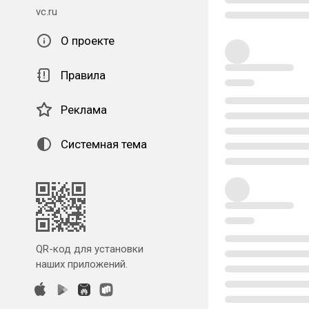
vc.ru
О проекте
Правила
Реклама
Системная тема
QR-код для установки
наших приложений.