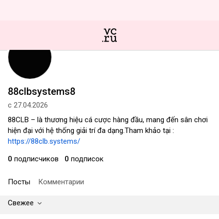
88clbsystems8
с 27.04.2026
88CLB – là thương hiệu cá cược hàng đầu, mang đến sân chơi
hiện đại với hệ thống giải trí đa dạng.Tham khảo tại :
https://88clb.systems/
0
подписчиков
0
подписок
Посты
Комментарии
Свежее