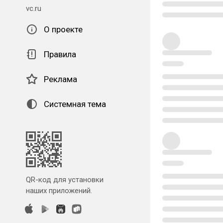
vc.ru
О проекте
Правила
Реклама
Системная тема
QR-код для установки
наших приложений.