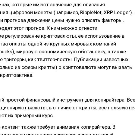
нах, которые имеют значение для описания
ия цифровой монеты (например, RippleNet, XRP Ledger).
ии прогноза движения цены нужно описать факторы,
рдят этот прогноз. К ним можно отнести
е регулирование криптовалюты, ее использование в
ства оплаты одной из крупных мировых компаний
rbucks), мировую экономическую обстановку, а также
е тригерры, как твиттер-посты. Публикации известных
только из сферы крипты) о криптовалюте могут вызвать
 криптоактива.
й простой финансовый инструмент для копирайтера. Вс
кционируют валюты, в отличие от крипты, все пользуютс
ют их примерный курс.
контент также требует внимания копирайтера. В
редставлен прогнозом движения курса, который