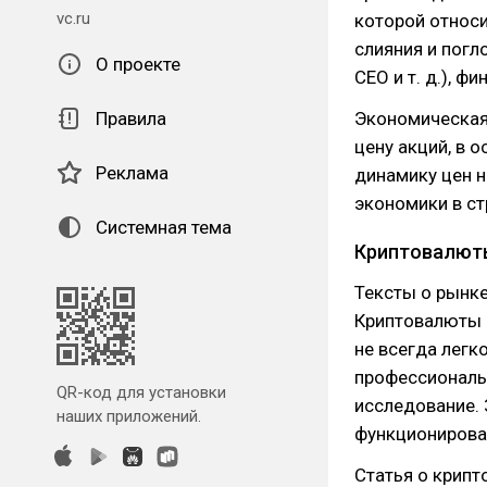
vc.ru
которой относи
слияния и погл
О проекте
СЕО и т. д.), ф
Правила
Экономическая 
цену акций, в
Реклама
динамику цен н
экономики в ст
Системная тема
Криптовалют
Тексты о рынке
Криптовалюты 
не всегда легк
профессиональн
QR-код для установки
исследование. 
наших приложений.
функционирова
Статья о крип