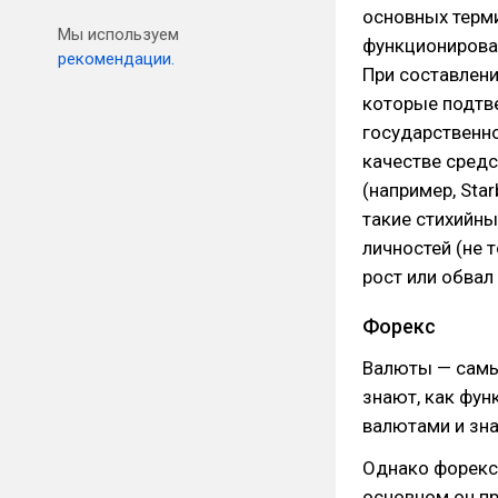
основных терми
Мы используем
функционирован
рекомендации.
При составлен
которые подтве
государственно
качестве сред
(например, Sta
такие стихийны
личностей (не 
рост или обвал
Форекс
Валюты — самы
знают, как фун
валютами и зна
Однако форекс-
основном он п