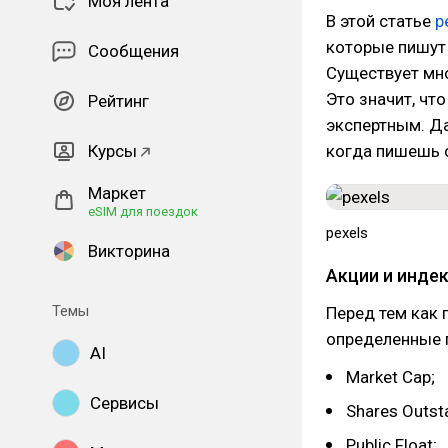
Моя лента
В этой статье
р
которые пишут 
Сообщения
Существует мно
Это значит, чт
Рейтинг
экспертным. Да
Курсы
когда пишешь 
Маркет
eSIM для поездок
pexels
Викторина
Акции и инде
Темы
Перед тем как 
определенные п
AI
Market Cap;
Сервисы
Shares Outst
Public Float;