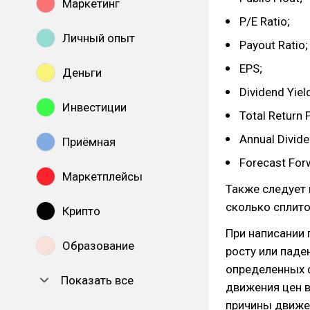
Маркетинг
P/E Ratio;
Личный опыт
Payout Ratio;
EPS;
Деньги
Dividend Yiel
Инвестиции
Total Return 
Annual Divide
Приёмная
Forecast For
Маркетплейсы
Также следует 
сколько сплито
Крипто
При написании 
Образование
росту или паде
определенных ф
Показать все
движения цен 
причины движен