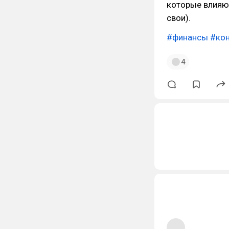
которые влияют
свои).
#финансы
#кон
4