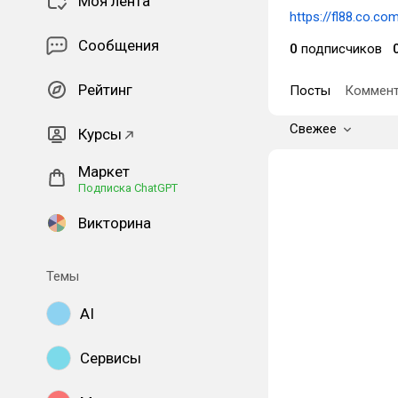
Моя лента
https://fl88.co.co
Сообщения
0
подписчиков
Рейтинг
Посты
Коммент
Свежее
Курсы
Маркет
Подписка ChatGPT
Викторина
Темы
AI
Сервисы