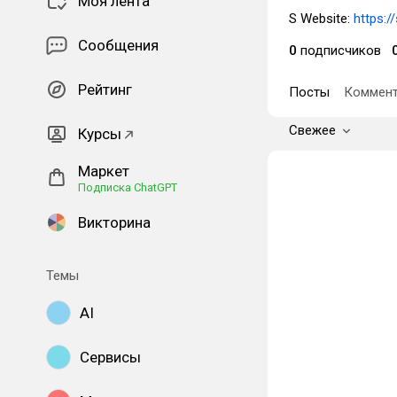
Моя лента
S Website:
https:/
Сообщения
0
подписчиков
Рейтинг
Посты
Коммент
Свежее
Курсы
Маркет
Подписка ChatGPT
Викторина
Темы
AI
Сервисы