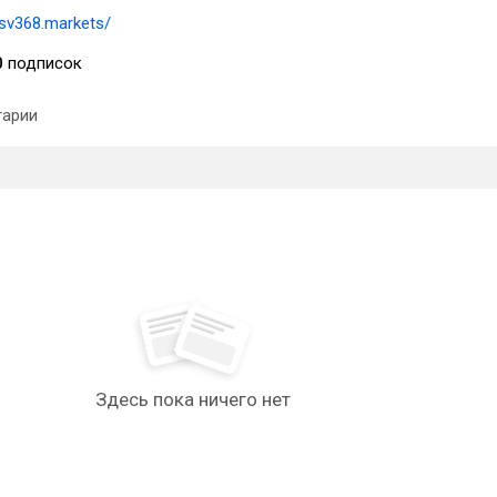
/sv368.markets/
0
подписок
арии
Здесь пока ничего нет