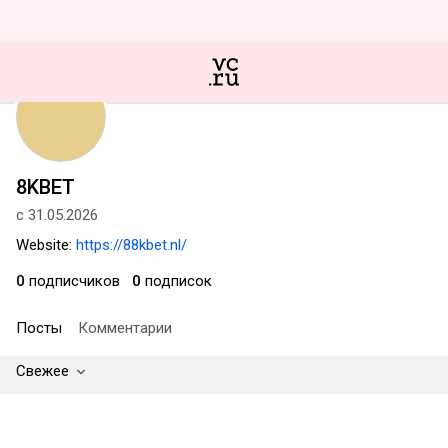
8KBET
с 31.05.2026
Website:
https://88kbet.nl/
0
подписчиков
0
подписок
Посты
Комментарии
Свежее