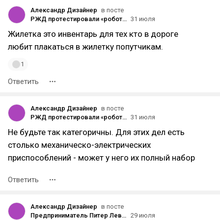
Александр Дизайнер
в посте
РЖД протестировали «робота-проводника» в «Сапсане»
31 июля
Жилетка это инвентарь для тех кто в дороге
любит плакаться в жилетку попутчикам.
1
Ответить
Александр Дизайнер
в посте
РЖД протестировали «робота-проводника» в «Сапсане»
31 июля
Не будьте так категоричны. Для этих дел есть
столько механическо-электрических
приспособлений - может у него их полный набор
Ответить
Александр Дизайнер
в посте
Предприниматель Питер Левелс сгенерировал игру с помощью нейросети и получил $87 тысяч за первый месяц — с рекламы, подписок и продажи предметов
29 июля