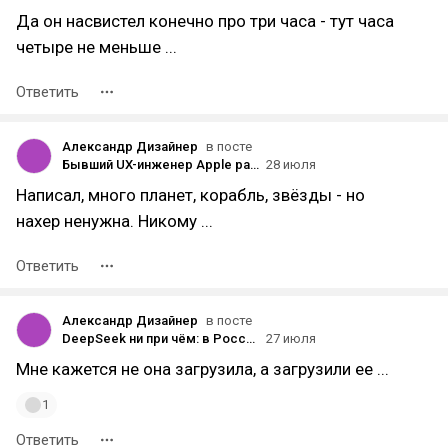
Да он насвистел конечно про три часа - тут часа
четыре не меньше ...
Ответить
Александр Дизайнер
в посте
Бывший UX-инженер Apple рассказал, как Opus 5 за 24 часа написала для него 3D-игру в духе Starfield с сотней планет и звёзд — сама, без готовых ассетов
28 июля
Написал, много планет, корабль, звёзды - но
нахер ненужна. Никому ...
Ответить
Александр Дизайнер
в посте
DeepSeek ни при чём: в России появилось первое громкое дело об ИИ и коммерческой тайне
27 июля
Мне кажется не она загрузила, а загрузили ее ...
1
Ответить