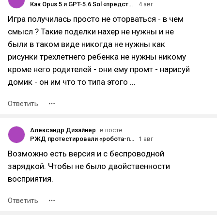
Как Opus 5 и GPT-5.6 Sol «представят» себе мир «Властелина колец»: сооснователь OpenAI и исследователь Anthropic Андрей Карпатый предложил новый тест моделей на литературных 3D-симуляциях
4 авг
Игра получилась просто не оторваться - в чем
смысл ? Такие поделки нахер не нужны и не
были в таком виде никогда не нужны как
рисунки трехлетнего ребенка не нужны никому
кроме него родителей - они ему промт - нарисуй
домик - он им что то типа этого ...
Ответить
Александр Дизайнер
в посте
РЖД протестировали «робота-проводника» в «Сапсане»
1 авг
Возможно есть версия и с беспроводной
зарядкой. Чтобы не было двойственности
восприятия.
Ответить