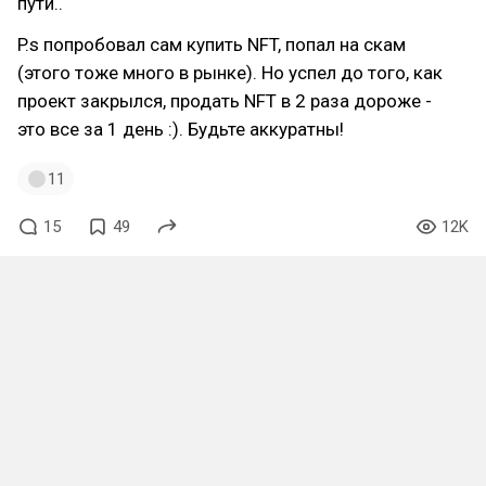
пути..
P.s попробовал сам купить NFT, попал на скам
(этого тоже много в рынке). Но успел до того, как
проект закрылся, продать NFT в 2 раза дороже -
это все за 1 день :). Будьте аккуратны!
11
15
49
12K