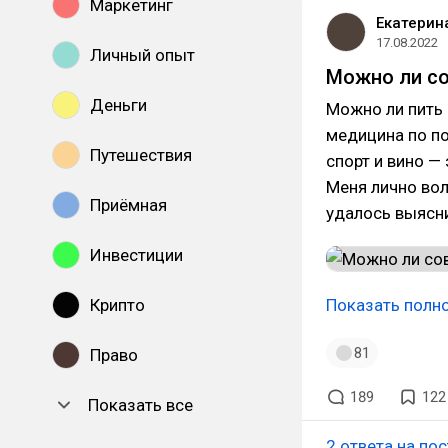
Маркетинг
Екатерин
17.08.2022
Личный опыт
Можно ли со
Деньги
Можно ли пить 
медицина по по
Путешествия
спорт и вино —
Меня лично вол
Приёмная
удалось выясни
Инвестиции
Крипто
Показать полн
81
Право
189
122
Показать все
2 ответа на пос