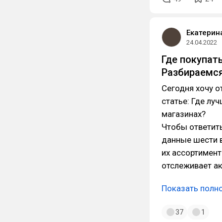
Екатерин
24.04.2022
Где покупат
Разбираемс
Сегодня хочу о
статье: Где лу
магазинах?
Чтобы ответить
данные шести в
их ассортимен
отслеживает а
Показать полн
37
1