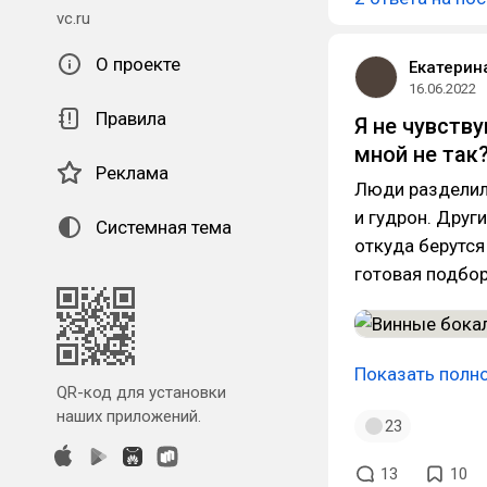
vc.ru
О проекте
Екатерин
16.06.2022
Правила
Я не чувству
мной не так
Реклама
Люди разделили
и гудрон. Друг
Системная тема
откуда берутся 
готовая подбор
Показать полн
QR-код для установки
наших приложений.
23
13
10