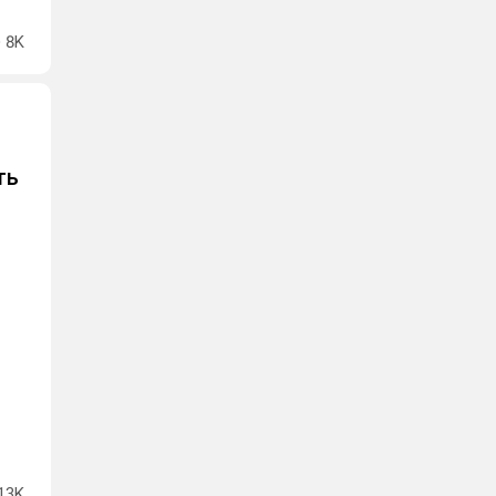
8K
ть
ю
13K