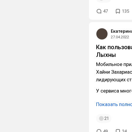
47
135
Екатерин
27.04.2022
Как пользов
Лыхны
Мобильное пр
Хайни Захариасс
лидирующих ст
У сервиса мно
Показать полн
21
49
24