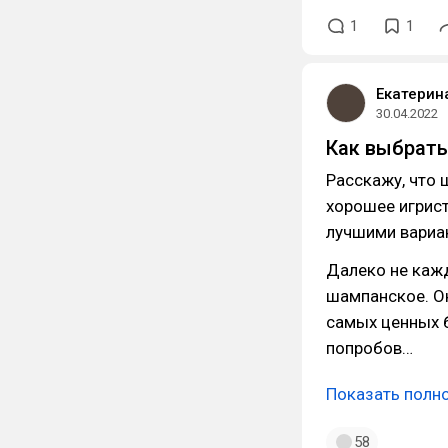
1
1
Екатерин
30.04.2022
Как выбрать
Расскажу, что 
хорошее игрист
лучшими вариа
Далеко не каж
шампанское. Он
самых ценных б
попробов…
Показать полн
58