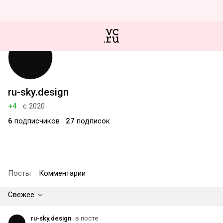
ru-sky.design
+4
с 2020
6
подписчиков
27
подписок
Посты
Комментарии
Свежее
ru-sky.design
в посте