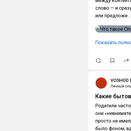
между контенто
слово — и сразу
или предложе…
Показать полн
VOSHOD D
Личный оп
Какие бытов
Родители часто
они «невнимате
просто не имел
было фоном, в