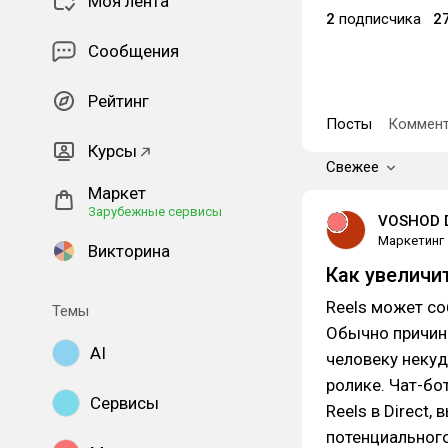
Моя лента
2
подписчика
2
Сообщения
Рейтинг
Посты
Коммент
Курсы
Свежее
Маркет
Зарубежные сервисы
VOSHOD D
Маркетинг
Викторина
Как увеличи
Reels может со
Темы
Обычно причина
AI
человеку некуд
ролике. Чат-бо
Сервисы
Reels в Direct
потенциальног