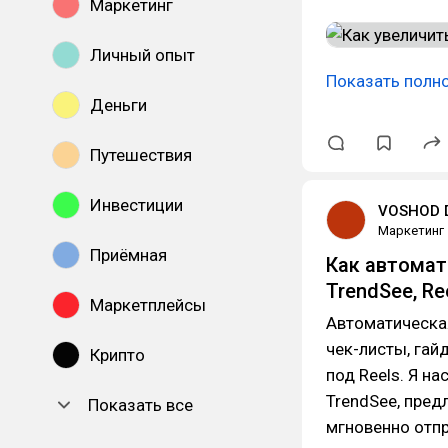
Маркетинг
Личный опыт
Показать полн
Деньги
Путешествия
Инвестиции
VOSHOD D
Маркетинг
Приёмная
Как автомати
TrendSee, Re
Маркетплейсы
Автоматическая
чек-листы, гай
Крипто
под Reels. Я н
TrendSee, пред
Показать все
мгновенно отпра