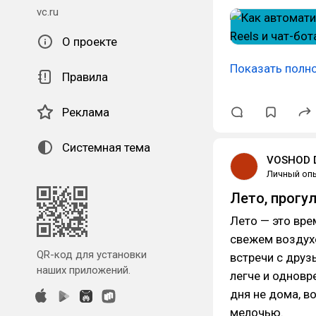
vc.ru
О проекте
Показать полн
Правила
Реклама
Системная тема
VOSHOD D
Личный оп
Лето, прогу
Лето — это вре
свежем воздухе
QR-код для установки
встречи с друз
наших приложений.
легче и однов
дня не дома, в
мелочью.