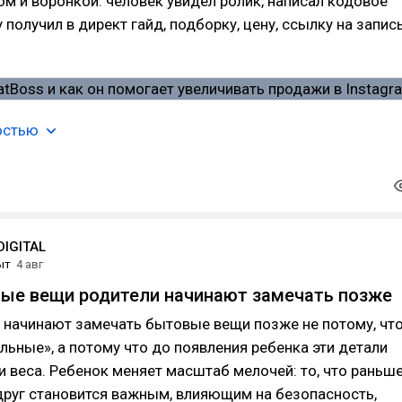
м и воронкой: человек увидел ролик, написал кодовое
 получил в директ гайд, подборку, цену, ссылку на запис
остью
IGITAL
ыт
4 авг
ые вещи родители начинают замечать позже
 начинают замечать бытовые вещи позже не потому, чт
льные», а потому что до появления ребенка эти детали
и веса. Ребенок меняет масштаб мелочей: то, что раньш
друг становится важным, влияющим на безопасность,