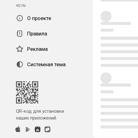
vc.ru
О проекте
Правила
Реклама
Системная тема
QR-код для установки
наших приложений.