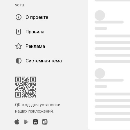
vc.ru
О проекте
Правила
Реклама
Системная тема
QR-код для установки
наших приложений.