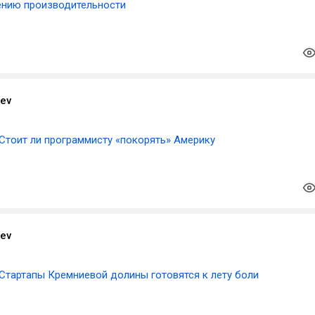
ению производительности
aev
Стоит ли программисту «покорять» Америку
aev
Стартапы Кремниевой долины готовятся к лету боли