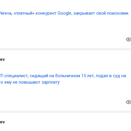
Neeva, «платный» конкурент Google, закрывает свой поисковик.
aev
IT-специалист, сидящий на больничном 15 лет, подал в суд на
что ему не повышают зарплату
aev