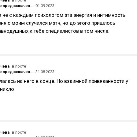
ачева
в посте
Найдет ваше предназначение, подтвердит диагноз психиатра, поможет простить Тейлор Свифт: на что способен ИИ-психолог
01.09.2023
то не с каждым психологом эта энергия и интимность
еня с моим случился мэтч, но до этого пришлось
авнодушных к тебе специалистов в том числе.
ачева
в посте
Найдет ваше предназначение, подтвердит диагноз психиатра, поможет простить Тейлор Свифт: на что способен ИИ-психолог
31.08.2023
слалась на него в конце. Но взаимной привязанности у
зникло
ачева
в посте