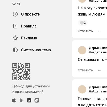
vc.ru
Не могу сказат
О проекте
живым людям
2
Правила
Ответить
Реклама
Дарья Шип
Системная тема
От живых я тож
Ответить
QR-код для установки
Дарья Шип
наших приложений.
Главная задача
а не дать гото