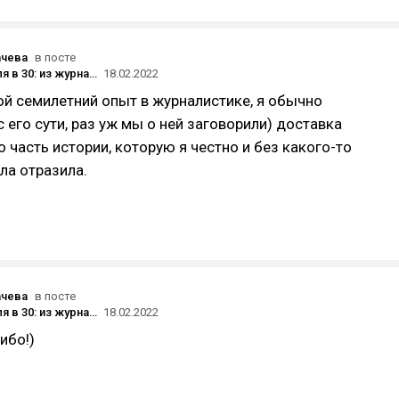
ачева
в посте
Начать с нуля в 30: из журналистики в 3D-дизайн
18.02.2022
ой семилетний опыт в журналистике, я обычно
с его сути, раз уж мы о ней заговорили) доставка
о часть истории, которую я честно и без какого-то
ла отразила.
ачева
в посте
Начать с нуля в 30: из журналистики в 3D-дизайн
18.02.2022
ибо!)