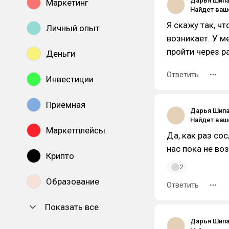
Дарья Шип
Маркетинг
Я скажу так, ч
Личный опыт
возникает. У м
пройти через р
Деньги
Ответить
Инвестиции
Приёмная
Дарья Шип
Маркетплейсы
Да, как раз со
нас пока не во
Крипто
2
Образование
Ответить
Показать все
Дарья Шип