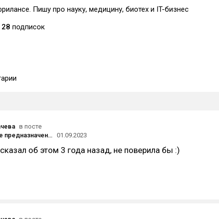
рилансе. Пишу про науку, медицину, биотех и IT-бизнес
28
подписок
арии
ачева
в посте
Найдет ваше предназначение, подтвердит диагноз психиатра, поможет простить Тейлор Свифт: на что способен ИИ-психолог
01.09.2023
сказал об этом 3 года назад, не поверила бы :)