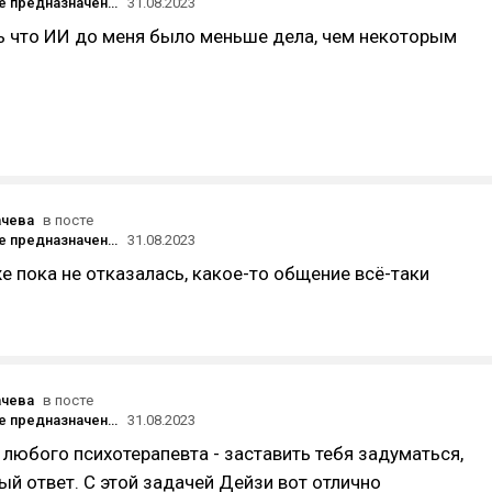
Найдет ваше предназначение, подтвердит диагноз психиатра, поможет простить Тейлор Свифт: на что способен ИИ-психолог
31.08.2023
ь что ИИ до меня было меньше дела, чем некоторым
ачева
в посте
Найдет ваше предназначение, подтвердит диагноз психиатра, поможет простить Тейлор Свифт: на что способен ИИ-психолог
31.08.2023
е пока не отказалась, какое-то общение всё-таки
ачева
в посте
Найдет ваше предназначение, подтвердит диагноз психиатра, поможет простить Тейлор Свифт: на что способен ИИ-психолог
31.08.2023
 любого психотерапевта - заставить тебя задуматься,
вый ответ. С этой задачей Дейзи вот отлично