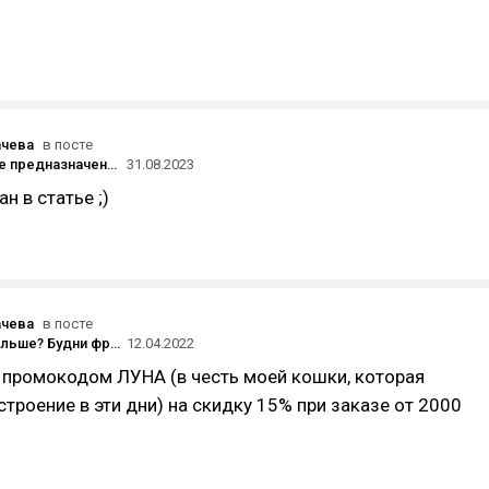
ачева
в посте
Найдет ваше предназначение, подтвердит диагноз психиатра, поможет простить Тейлор Свифт: на что способен ИИ-психолог
31.08.2023
н в статье ;)
ачева
в посте
Как жить дальше? Будни фрилансера: новая работа, любимая кошка, экономные рецепты
12.04.2022
 промокодом ЛУНА (в честь моей кошки, которая
строение в эти дни) на скидку 15% при заказе от 2000