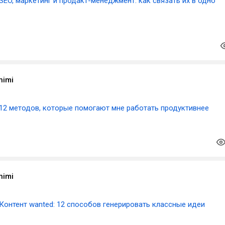
SEO, маркетинг и продакт-менеджмент: как связать их в одно
himi
12 методов, которые помогают мне работать продуктивнее
himi
Контент wanted: 12 способов генерировать классные идеи