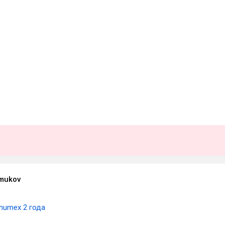
mukov
humex 2 года