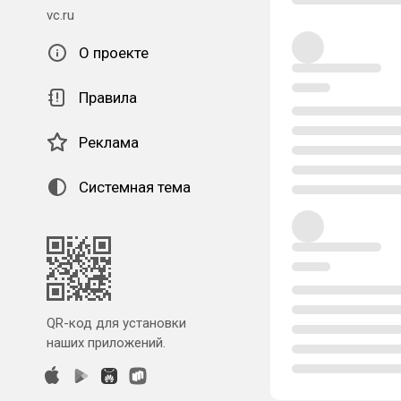
vc.ru
О проекте
Правила
Реклама
Системная тема
QR-код для установки
наших приложений.