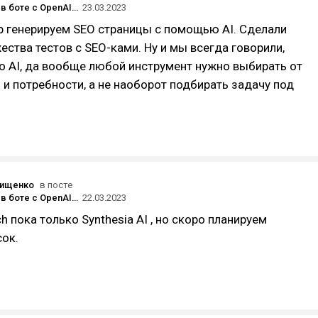
18к юзеров в боте с OpenAI за 3 недели и почему он бесплатный, если за OpenAI платим мы
23.03.2023
р генерируем SEO страницы с помощью AI. Сделали
ества тестов с SEO-ками. Ну и мы всегда говорили,
то AI, да вообще любой инструмент нужно выбирать от
 и потребности, а не наоборот подбирать задачу под
вищенко
в посте
18к юзеров в боте с OpenAI за 3 недели и почему он бесплатный, если за OpenAI платим мы
22.03.2023
ch пока только Synthesia AI , но скоро планируем
ок.