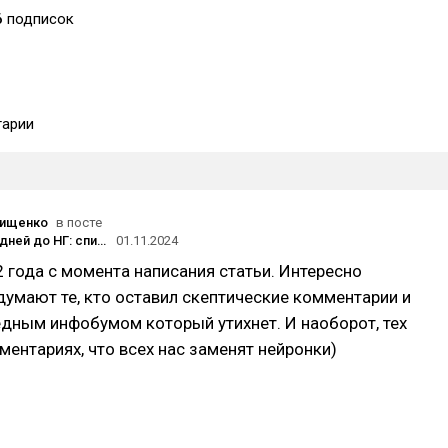
6
подписок
арии
вищенко
в посте
Успеть за 5 дней до НГ: спихнуть работу на OpenAI. Или просто ощутить мощь нейронок
01.11.2024
 года с момента написания статьи. Интересно
думают те, кто оставил скептические комментарии и
едным инфобумом который утихнет. И наоборот, тех
ментариях, что всех нас заменят нейронки)