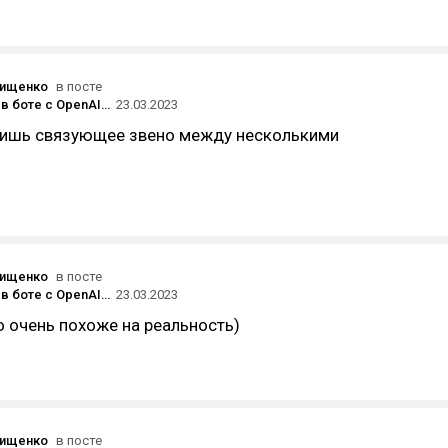
вищенко
в посте
18к юзеров в боте с OpenAI за 3 недели и почему он бесплатный, если за OpenAI платим мы
23.03.2023
 лишь связующее звено между несколькими
вищенко
в посте
18к юзеров в боте с OpenAI за 3 недели и почему он бесплатный, если за OpenAI платим мы
23.03.2023
 очень похоже на реальность)
вищенко
в посте