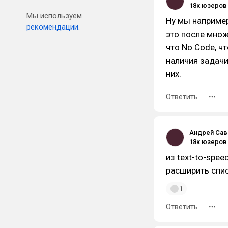
Мы используем
Ну мы наприме
рекомендации.
это после множ
что No Code, ч
наличия задачи
них.
Ответить
Андрей Са
из text-to-spee
расширить спис
1
Ответить