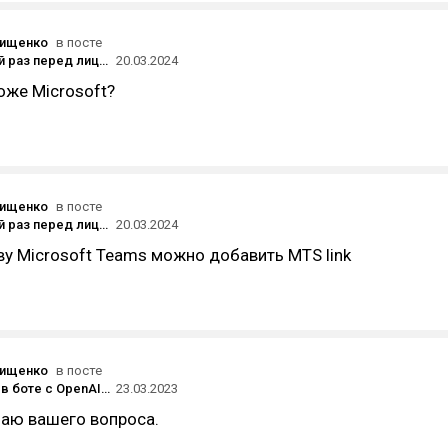
вищенко
в посте
В очередной раз перед лицом новых блокировок: какие сервисы выбирают компании для переезда
20.03.2024
оже Microsoft?
вищенко
в посте
В очередной раз перед лицом новых блокировок: какие сервисы выбирают компании для переезда
20.03.2024
ву Microsoft Teams можно добавить MTS link
вищенко
в посте
18к юзеров в боте с OpenAI за 3 недели и почему он бесплатный, если за OpenAI платим мы
23.03.2023
маю вашего вопроса.