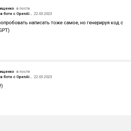
вищенко
в посте
18к юзеров в боте с OpenAI за 3 недели и почему он бесплатный, если за OpenAI платим мы
22.03.2023
опробовать написать тоже самое, но генерируя код с
GPT)
вищенко
в посте
18к юзеров в боте с OpenAI за 3 недели и почему он бесплатный, если за OpenAI платим мы
22.03.2023
!)