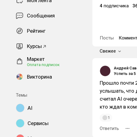
Моя лента
4
подписчика
3
Сообщения
Рейтинг
Посты
Коммент
Курсы
Свежее
Маркет
Оплата подписок
Андрей Са
Викторина
Прошло почти 2
услышать, что 
Темы
считал AI очер
кто ждал в ком
AI
1
Сервисы
Ответить