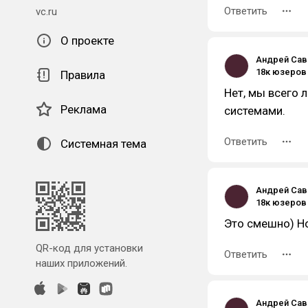
Ответить
vc.ru
О проекте
Андрей Са
Правила
Нет, мы всего
Реклама
системами.
Ответить
Системная тема
Андрей Са
Это смешно) Но
QR-код для установки
Ответить
наших приложений.
Андрей Са