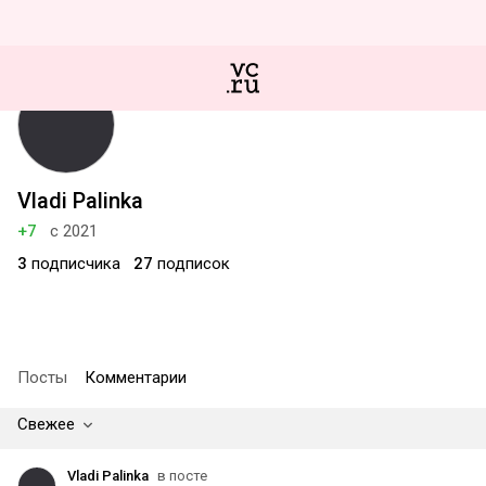
Vladi Palinka
+7
с 2021
3
подписчика
27
подписок
Посты
Комментарии
Свежее
Vladi Palinka
в посте