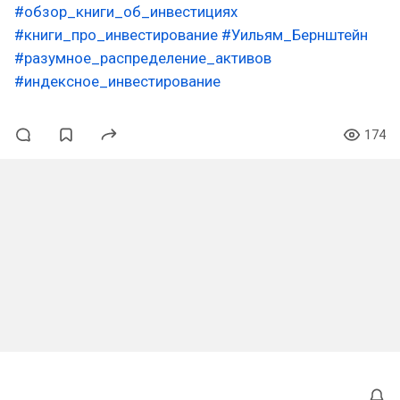
#обзор_книги_об_инвестициях
#книги_про_инвестирование
#Уильям_Бернштейн
#разумное_распределение_активов
#индексное_инвестирование
174