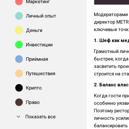
Маркетинг
Модераторами 
Личный опыт
директор METRO
ключевые точки
Деньги
1. Шеф как ме
Инвестиции
Грамотный личн
быстрее, когда
Приёмная
засветить прое
Путешествия
строится на ста
2. Баланс вла
Крипто
Когда гости пр
Право
особенно уязви
Поэтому рестор
Показать все
личность усили
балансировать