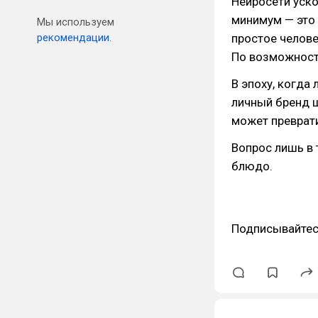
Нейросети уско
минимум — это 
Мы используем
рекомендации.
простое челове
По возможност
В эпоху, когда 
личный бренд 
может преврати
Вопрос лишь в 
блюдо.
Подписывайтес