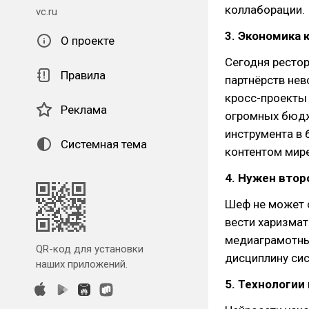
коллаборации.
vc.ru
3. Экономика 
О проекте
Сегодня рестор
Правила
партнёрств не
кросс-проекты 
Реклама
огромных бюдж
инструмента в
Системная тема
контентом мире
4. Нужен втор
Шеф не может 
вести харизмат
медиаграмотны
QR-код для установки
дисциплину сис
наших приложений.
5. Технологии