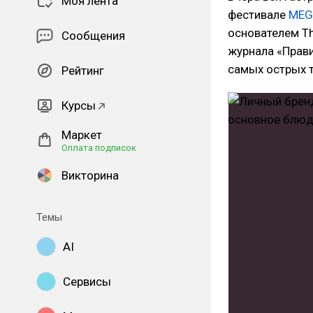
Моя лента
фестивале
MEG
основателем Th
Сообщения
журнала «Прав
самых острых т
Рейтинг
Курсы
Маркет
Оплата подписок
Викторина
Темы
AI
Сервисы