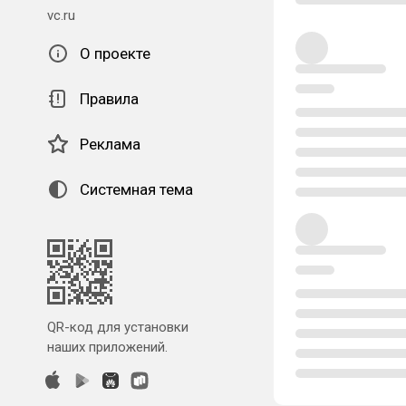
vc.ru
О проекте
Правила
Реклама
Системная тема
QR-код для установки
наших приложений.