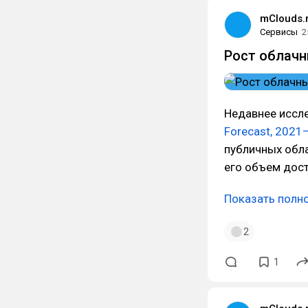
mClouds.
Сервисы
2
Рост облачн
Недавнее иссл
Forecast, 2021
публичных обла
его объем дост
Показать полн
2
1