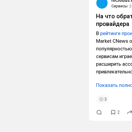
mClouds.
Сервисы
2
На что обра
провайдера
В
рейтинге про
Market.CNews о
популярностью
сервисам играе
расширить ассо
привлекательно
Показать полн
3
2