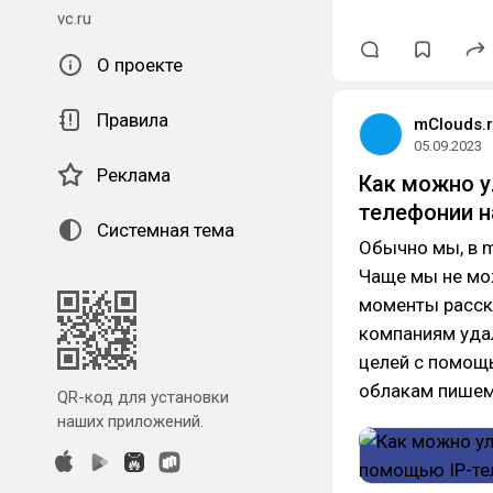
vc.ru
О проекте
Правила
mClouds.
05.09.2023
Реклама
Как можно у
телефонии н
Системная тема
Обычно мы, в 
Чаще мы не мо
моменты расска
компаниям удал
целей с помощь
облакам пише
QR-код для установки
наших приложений.