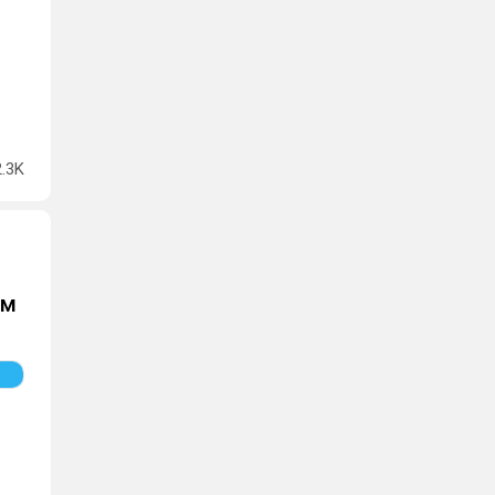
2.3K
им