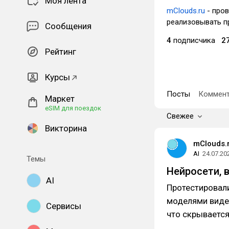
Моя лента
mClouds.ru
- пров
реализовывать п
Сообщения
4
подписчика
2
Рейтинг
Курсы
Посты
Коммент
Маркет
eSIM для поездок
Свежее
Викторина
mClouds.
AI
24.07.20
Темы
Нейросети, 
AI
Протестировали
моделями виде
Сервисы
что скрывается