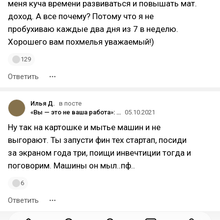
меня куча времени развиваться и повышать мат.
доход. А все почему? Потому что я не
пробухиваю каждые два дня из 7 в неделю.
Хорошего вам похмелья уважаемый!)
129
Ответить
Илья Д.
в посте
«Вы — это не ваша работа»: что такое профессиональная объективация и как от неё избавиться
05.10.2021
Ну так на картошке и мытье машин и не
выгорают. Ты запусти фин тех стартап, посиди
за экраном года три, поищи инвечтиции тогда и
поговорим. Машины он мыл..пф..
6
Ответить