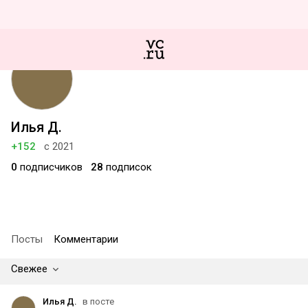
Илья Д.
+152
с 2021
0
подписчиков
28
подписок
Посты
Комментарии
Свежее
Илья Д.
в посте