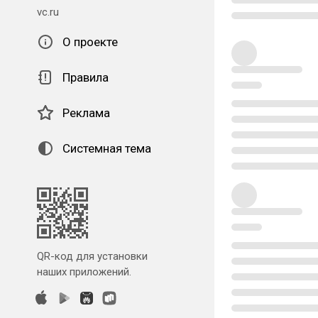
vc.ru
О проекте
Правила
Реклама
Системная тема
QR-код для установки
наших приложений.