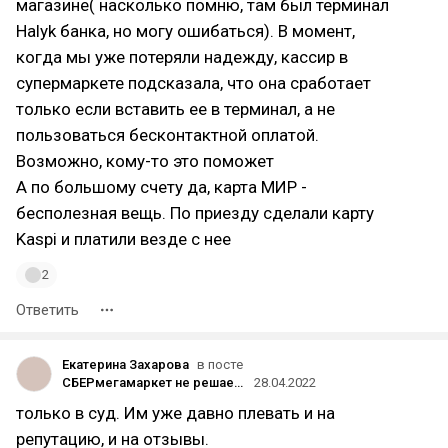
магазине( насколько помню, там был терминал
Halyk банка, но могу ошибаться). В момент,
когда мы уже потеряли надежду, кассир в
супермаркете подсказала, что она сработает
только если вставить ее в терминал, а не
пользоваться бесконтактной оплатой.
Возможно, кому-то это поможет
А по большому счету да, карта МИР -
бесполезная вещь. По приезду сделали карту
Kaspi и платили везде с нее
2
Ответить
Екатерина Захарова
в посте
СБЕРмегамаркет не решает проблему с бракованным товаром. Коротко о том, как СБЕР губит бизнес, который скупает
28.04.2022
только в суд. Им уже давно плевать и на
репутацию, и на отзывы.