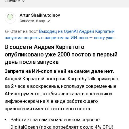
Свежее
Artur Shaikhutdinov
Соцсети
8 апр
Ответ на пост
Выходец из OpenAI Андрей Карпатый
запустил соцсеть с запретом на ИИ-слоп — ленту уже
заполнили русскоязычные посты
В соцсети Андрея Карпатого
опубликовано уже 2000 постов в первый
день после запуска
Запрета на ИИ-слоп в ней на самом деле нет.
Андрей Карпатый построил KarpathyTalk примерно
за 2 часа в воскресенье, используя современные
AI-инструменты, чтобы «высказать претензию»
инфлюенсерам на X в виде работающего
приложения вместо текстового поста.
Работает на самом маленьком сервере
DigitalOcean (пока потребляет около 4% CPU).