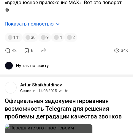
«вредоносное приложение MAX». Вот это поворот
🍿
Показать полностью
141
30
9
4
2
42
6
34K
Ну так по факту
Artur Shaikhutdinov
Сервисы
14.08.2025
Официальная задокументированная
возможность Telegram для решения
проблемы деградации качества звонков