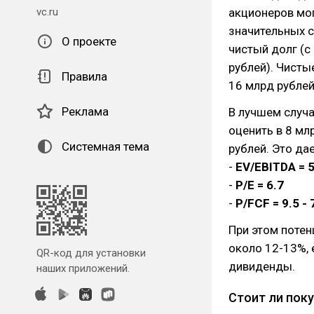
vc.ru
акционеров мог
значительных с
О проекте
чистый долг (с
рублей). Чисты
Правила
16 млрд рублей
Реклама
В лучшем случа
оценить в 8 мл
Системная тема
рублей. Это д
-
EV/EBITDA = 5
-
P/E = 6.7
-
P/FCF = 9.5 - 
При этом поте
около 12-13%, 
QR-код для установки
дивиденды.
наших приложений.
Стоит ли пок