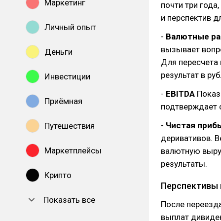
Маркетинг
почти три года
и перспектив д
Личный опыт
-
Валютные р
вызывает вопр
Деньги
Для пересчета 
результат в ру
Инвестиции
-
EBITDA
Показа
Приёмная
подтверждает 
-
Чистая приб
Путешествия
деривативов. 
Маркетплейсы
валютную выруч
результаты.
Крипто
Перспективы 
Показать все
После переезд
выплат дивиден