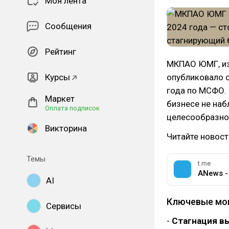
Моя лента
Сообщения
Рейтинг
МКПАО ЮМГ, из
Курсы
опубликовало 
года по МСФО.
Маркет
бизнесе не наб
Оплата подписок
целесообразнос
Викторина
Читайте новост
Темы
t.me
ANews -
AI
Ключевые мо
Сервисы
-
Стагнация в