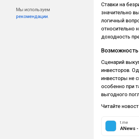
Ставки на безр
Мы используем
значительно вы
рекомендации.
логичный вопро
относительно н
доходность п
Возможность 
Сценарий выку
инвесторов. Од
инвесторы не с
особенно при т
выгодного пог
Читайте новост
t.me
ANews -