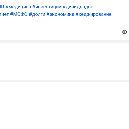
МЦ
#медицина
#инвестиции
#дивиденды
тчет
#МСФО
#долги
#экономика
#хеджирование