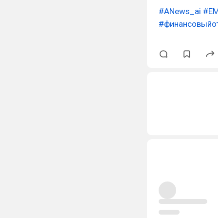
#ANews_ai
#Е
#финансовыйо