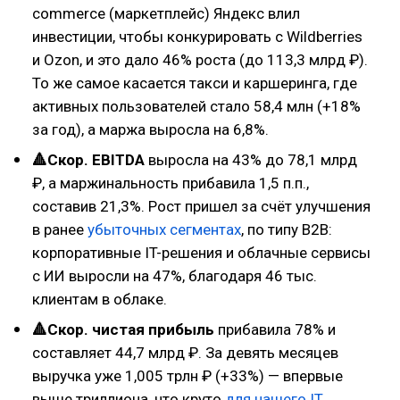
commerce (маркетплейс) Яндекс влил
инвестиции, чтобы конкурировать с Wildberries
и Ozon, и это дало 46% роста (до 113,3 млрд ₽).
То же самое касается такси и каршеринга, где
активных пользователей стало 58,4 млн (+18%
за год), а маржа выросла на 6,8%.
🔺Скор. EBITDA
выросла на 43% до 78,1 млрд
₽, а маржинальность прибавила 1,5 п.п.,
составив 21,3%. Рост пришел за счёт улучшения
в ранее
убыточных сегментах
, по типу B2B:
корпоративные IT-решения и облачные сервисы
с ИИ выросли на 47%, благодаря 46 тыс.
клиентам в облаке.
🔺Скор. чистая прибыль
прибавила 78% и
составляет 44,7 млрд ₽. За девять месяцев
выручка уже 1,005 трлн ₽ (+33%) — впервые
выше триллиона, что круто
для нашего IT.