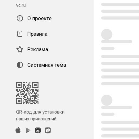
vc.ru
О проекте
Правила
Реклама
Системная тема
QR-код для установки
наших приложений.