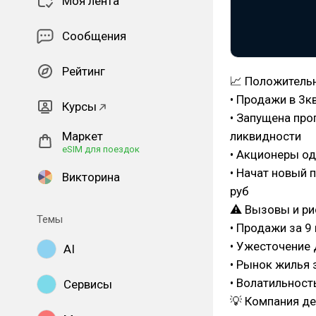
Моя лента
Сообщения
Рейтинг
📈 Положитель
• Продажи в 3к
Курсы
• Запущена пр
ликвидности
Маркет
eSIM для поездок
• Акционеры од
• Начат новый 
Викторина
руб
⚠ Вызовы и ри
Темы
• Продажи за 9
• Ужесточение 
AI
• Рынок жилья 
• Волатильност
Сервисы
💡 Компания де