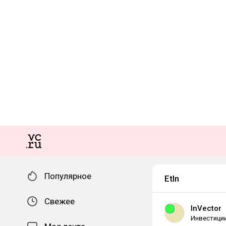
Популярное
Etln
Свежее
InVector
Инвестици