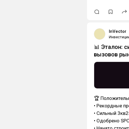
InVector
Инвестици
📊 Эталон: 
вызовов ры
🏆 Положитель
• Рекордные пр
• Сильный 3кв2
• Одобрено SPO
• Начато строи