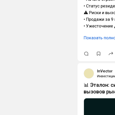
• Статус резид
⚠ Риски и выз
• Продажи за 
• Ужесточение 
Показать полн
InVector
Инвестици
📊 Эталон: 
вызовов ры