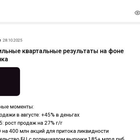
и
28.10.2025
сильные квартальные результаты на фоне
нка
ные моменты:
одажи в августе: +45% в деньгах
5: рост продаж на 27% г/г
 на 400 млн акций для притока ликвидности
тельство БЦ с потенциалом выручки 185+ млрд руб