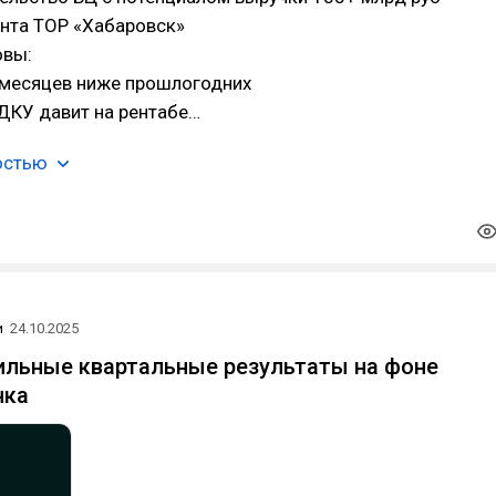
ента ТОР «Хабаровск»
овы:
9 месяцев ниже прошлогодних
ДКУ давит на рентабе…
остью
и
24.10.2025
сильные квартальные результаты на фоне
нка