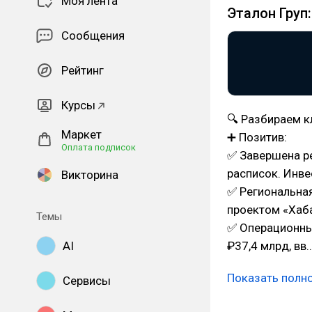
Моя лента
Эталон Груп:
Сообщения
Рейтинг
Курсы
🔍 Разбираем к
Маркет
➕ Позитив:
Оплата подписок
✅ Завершена р
расписок. Инв
Викторина
✅ Региональная
проектом «Хаба
Темы
✅ Операционные
₽37,4 млрд, вв
AI
Показать полн
Сервисы