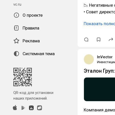
vc.ru
📉 Негативные 
• Совет дирек
О проекте
Показать полн
Правила
Реклама
Системная тема
InVector
Инвестици
Эталон Груп
QR-код для установки
наших приложений.
Компания демо