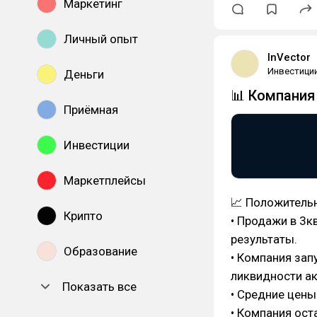
Маркетинг
Личный опыт
InVector
Инвестици
Деньги
📊 Компания
Приёмная
Инвестиции
Маркетплейсы
📈 Положитель
Крипто
• Продажи в 3к
результаты.
Образование
• Компания за
ликвидности ак
Показать все
• Средние цены
• Компания ост