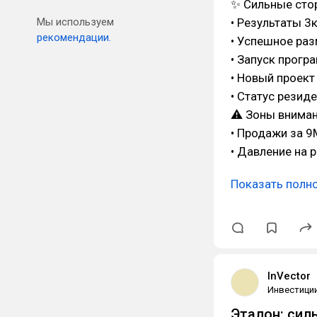
✨ Сильные сто
• Результаты 3
Мы используем
рекомендации.
• Успешное раз
• Запуск прогр
• Новый проект
• Статус резид
⚠ Зоны вниман
• Продажи за 
• Давление на 
Показать полн
InVector
Инвестици
Эталон: сил