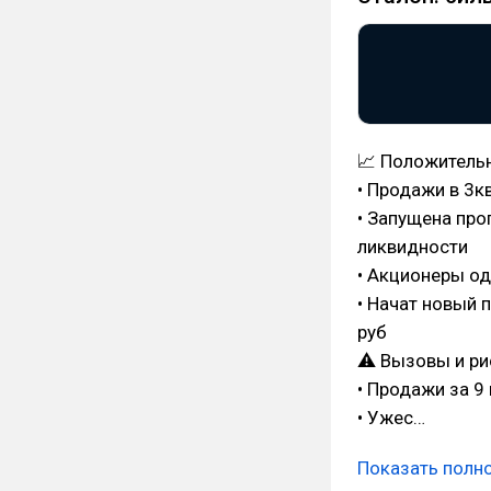
📈 Положитель
• Продажи в 3к
• Запущена пр
ликвидности
• Акционеры од
• Начат новый 
руб
⚠ Вызовы и ри
• Продажи за 9
• Ужес…
Показать полн