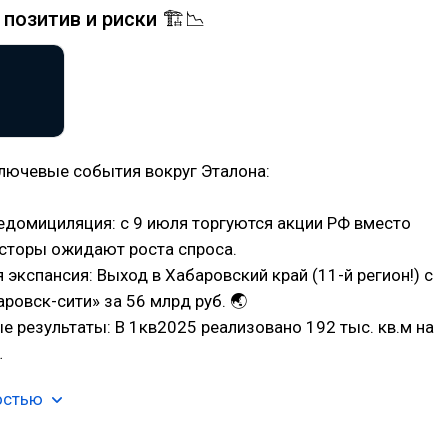
 позитив и риски 🏗️📉
лючевые события вокруг Эталона:
едомициляция: с 9 июля торгуются акции РФ вместо
есторы ожидают роста спроса.
 экспансия: Выход в Хабаровский край (11-й регион!) с
ровск-сити» за 56 млрд руб. 🌏
 результаты: В 1кв2025 реализовано 192 тыс. кв.м на
…
остью