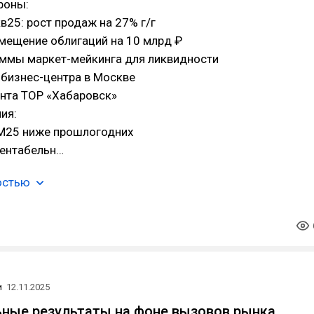
роны:
кв25: рост продаж на 27% г/г
мещение облигаций на 10 млрд ₽
аммы маркет-мейкинга для ликвидности
 бизнес-центра в Москве
ента ТОР «Хабаровск»
ия:
9М25 ниже прошлогодних
рентабельн…
остью
и
12.11.2025
ьные результаты на фоне вызовов рынка