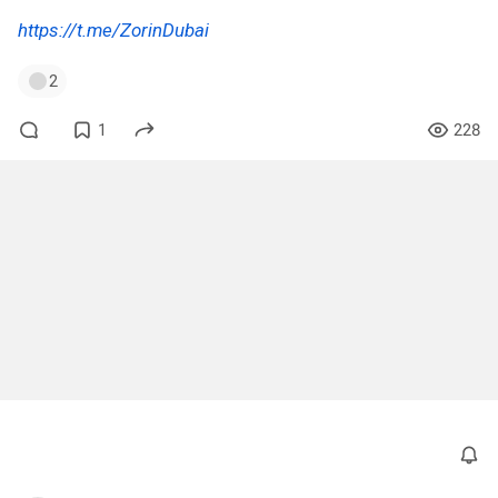
https://t.me/ZorinDubai
2
1
228