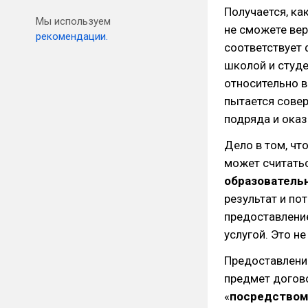
Получается, ка
Мы используем
не сможете вер
рекомендации.
соответствует
школой и студе
относительно в
пытается совер
подряда и оказ
Дело в том, чт
может считатьс
образователь
результат и по
предоставлени
услугой. Это н
Предоставление
предмет догово
«
посредство