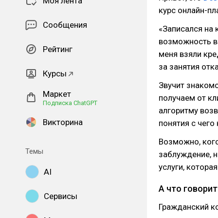
Моя лента
курс онлайн-п
Сообщения
«Записался на к
возможность вз
Рейтинг
меня взяли кре
за занятия отк
Курсы
Звучит знакомо
Маркет
получаем от кл
Подписка ChatGPT
алгоритму возвр
Викторина
понятия с чего 
Возможно, кого
Темы
заблуждение, но
услуги, котора
AI
А что говорит
Сервисы
Гражданский ко