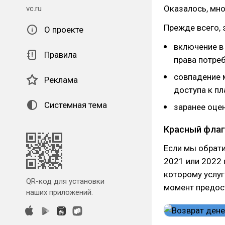
Оказалось, мно
vc.ru
Прежде всего, 
О проекте
включение в
Правила
права потреб
совпадение 
Реклама
доступа к п
Системная тема
заранее оце
Красный флаг
Если мы обрати
2021 или 2022 г
которому услу
QR-код для установки
момент предос
наших приложений.