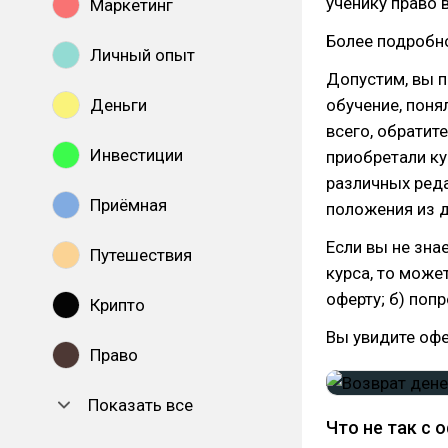
ученику право в
Маркетинг
Более подробн
Личный опыт
Допустим, вы п
Деньги
обучение, поня
всего, обратит
Инвестиции
приобретали ку
различных ред
Приёмная
положения из д
Если вы не зна
Путешествия
курса, то может
оферту; б) поп
Крипто
Вы увидите офе
Право
Показать все
Что не так с о