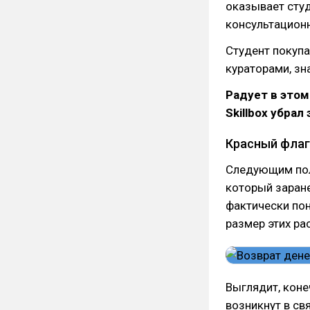
оказывает сту
консультационн
Студент покуп
кураторами, зн
Радует в этом
Skillbox убрал
Красный флаг
Следующим пол
который заране
фактически пон
размер этих ра
Выглядит, коне
возникнут в св