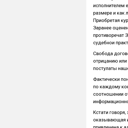
исполнителем е
размере и как 
Приобретая кур
Заранее оцене
противоречат З
судебнои практ
Свобода догово
отрицанию или 
постулаты наше
Фактически по
по каждому кон
соотношении от
информационно
Кстати говоря,
оказывающая и
привлечена к 