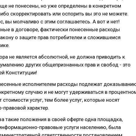
ще не понесены, но уже определены в конкретном
либо скорректировать или оспорить вы это не можете.
с, вы молчаливо с этим соглашаетесь. А вот и нет!
нные в договоре, фактически понесенные расходы
акону о защите прав потребителеи и сложившеися
ике.
ра не является абсолютной, не должна приводить к
умалению других общепризнанных прав и свобод - это
й Конституции!
несенные исполнителем расходы подлежат доказывани
кретному случаю и не могут удерживаться в процентно
 стоимости услуг, тем более услуг, которые носят
-правовой характер.
 за такие положения в своей оферте одна площадка,
нформационно-правовые услуги населению, была
административной ответственности постановлением