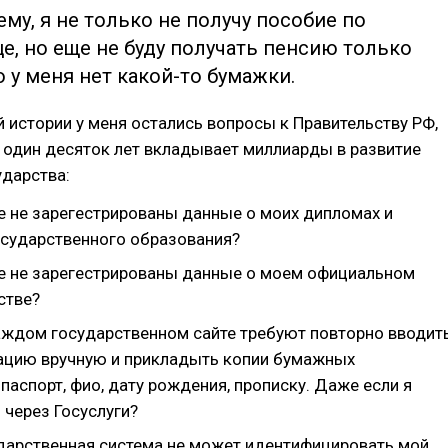
ему, я не только не получу пособие по
е, но еще не буду получать пенсию только
о у меня нет какой-то бумажки.
й истории у меня остались вопросы к Правительству РФ,
 один десяток лет вкладывает миллиарды в развитие
ударства:
е не зарегестрированы данные о моих дипломах и
осударственного образования?
е не зарегестрированы данные о моем официальном
стве?
аждом государственном сайте требуют повторно вводит
цию вручную и прикладыть копии бумажных
паспорт, фио, дату рождения, прописку. Даже если я
 через Госуслуги?
дарственная система не может идентифицировать мой