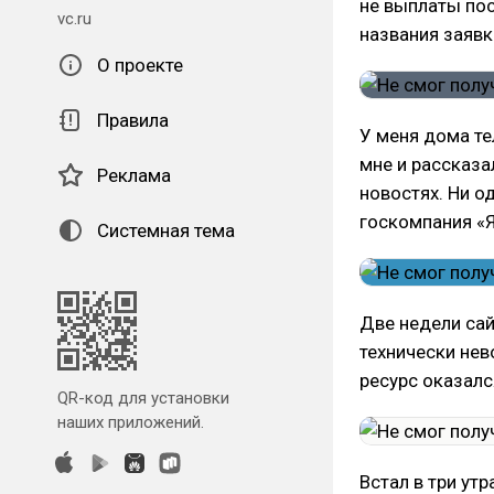
не выплаты пос
vc.ru
названия заявк
О проекте
Правила
У меня дома те
мне и рассказа
Реклама
новостях. Ни о
госкомпания «Я
Системная тема
Две недели са
технически нев
ресурс оказался
QR-код для установки
наших приложений.
Встал в три ут