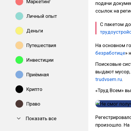
Маркетинг
подачи докумен
ссылок на реги
Личный опыт
С пакетом до
Деньги
трудоустрой
Путешествия
На основном г
безработице
» 
Инвестиции
Поисковые сис
выдают мусор, 
Приёмная
trudvsem.ru
.
Крипто
«Труд Всем» в
Право
Регестрировалс
Показать все
произошло. На 