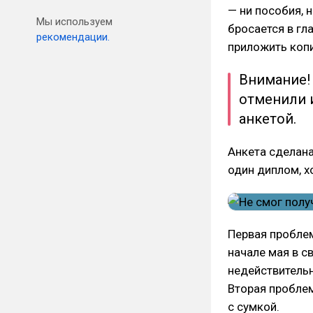
— ни пособия, 
Мы используем
бросается в гл
рекомендации.
приложить коп
Внимание!
отменили и
анкетой.
Анкета сделана
один диплом, х
Первая проблем
начале мая в с
недействительн
Вторая проблем
с сумкой.