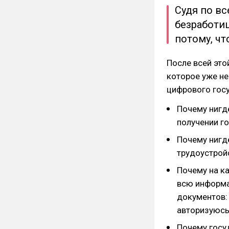
Судя по вс
безработиц
потому, чт
После всей это
которое уже не
цифрового гос
Почему нигд
получении г
Почему нигд
трудоустрой
Почему на к
всю информа
документов: 
авторизуюсь
Почему госу