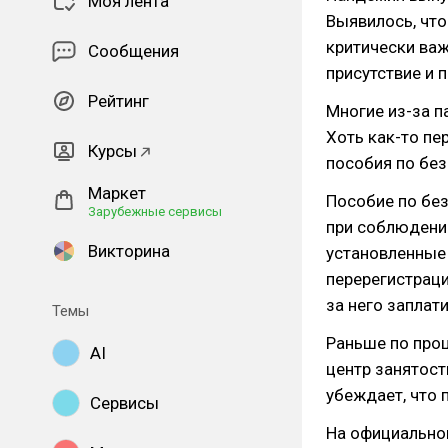
Моя лента
Выявилось, что
критически важ
Сообщения
присутствие и 
Рейтинг
Многие из-за п
Хоть как-то пе
Курсы
пособия по без
Маркет
Пособие по бе
Зарубежные сервисы
при соблюдении
Викторина
установленные
перерегистраци
за него заплати
Темы
Раньше по проц
AI
центр занятост
убеждает, что 
Сервисы
На официальном