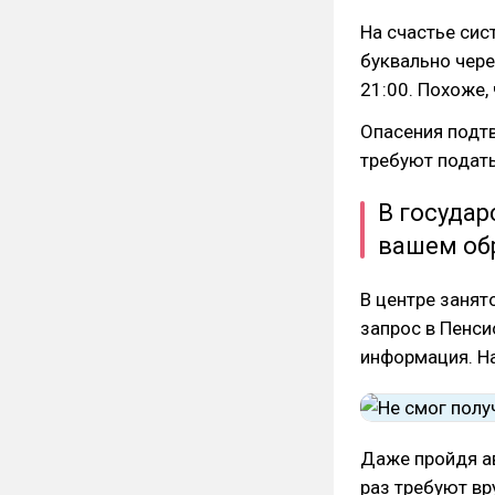
На счастье сис
буквально через
21:00. Похоже,
Опасения подт
требуют подать
В госуда
вашем об
В центре занят
запрос в Пенси
информация. Н
Даже пройдя ав
раз требуют в