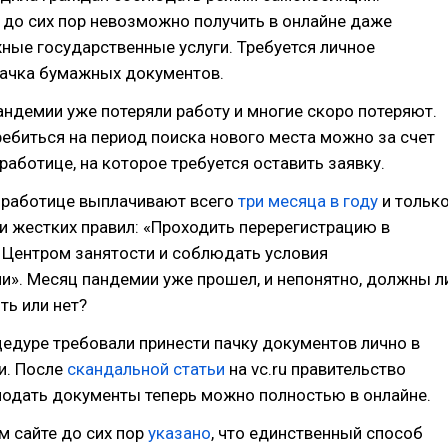
 до сих пор невозможно получить в онлайне даже
ные государственные услуги. Требуется личное
пачка бумажных документов.
андемии уже потеряли работу и многие скоро потеряют.
ребиться на период поиска нового места можно за счет
работице, на которое требуется оставить заявку.
зработице выплачивают всего
три месяца в году
и тольк
 жестких правил: «Проходить перерегистрацию в
 Центром занятости и соблюдать условия
и». Месяц пандемии уже прошел, и непонятно, должны л
ть или нет?
едуре требовали принести пачку документов лично в
и. После
скандальной статьи
на vc.ru правительство
подать документы теперь можно полностью в онлайне.
 сайте до сих пор
указано
, что единственный способ