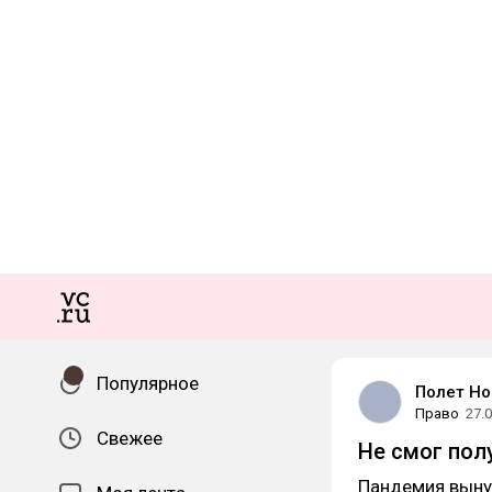
Популярное
Полет Н
Право
27.
Свежее
Не смог пол
Пандемия выну