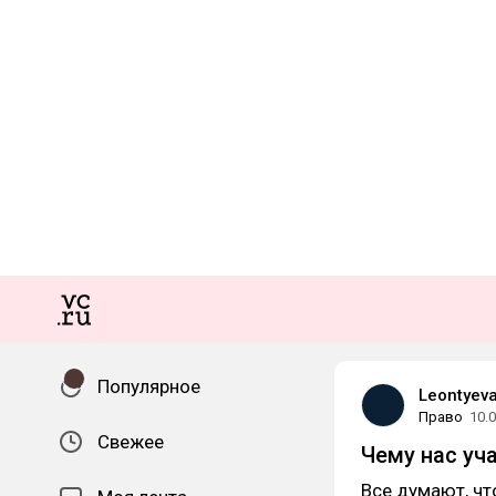
Популярное
Leontyeva
Право
10.
Свежее
Чему нас уч
Все думают, чт