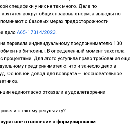
ой специфики у них не так много. Дела по
крутятся вокруг общих правовых норм, а выводы по
апоминают о базовых мерах предосторожности.
ее дело
А65-17014/2023
.
ина перевела индивидуальному предпринимателю 100
 обмен на биткоины. В определенный момент захотела
 с процентами. Для этого уступила право требования ещ
уальному предпринимателю, что и занесло дело в
уд. Основной довод для возврата – неосновательное
ветчика.
танции единогласно отказали в удовлетворении
ривели к такому результату?
аккуратное отношение к формулировкам