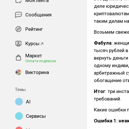
Моя лента
деле юридическ
криптовалютам 
Сообщения
таким делам н
Рейтинг
Возьмем свеж
Фабула
: женщ
Курсы
тысяч рублей в
Маркет
вернуть деньги
Оплата подписок
одному индивид
Викторина
арбитражный с
обогащение от
Темы
Итог
: три инс
требований.
AI
Какие ошибки п
Сервисы
Ошибка 1: не