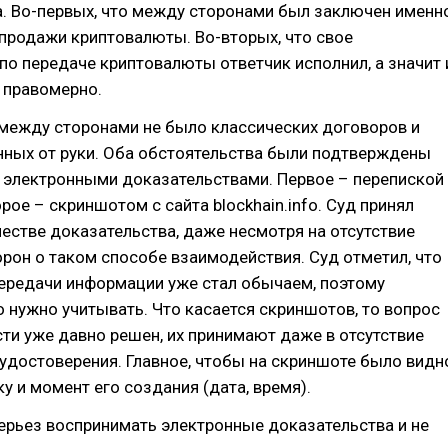
. Во-первых, что между сторонами был заключен именн
продажи криптовалюты. Во-вторых, что свое
по передаче криптовалюты ответчик исполнил, а значит 
 правомерно.
 между сторонами не было классических договоров и
нных от руки. Оба обстоятельства были подтверждены
 электронными доказательствами. Первое – перепиской
рое – скриншотом с сайта blockhain.info. Суд принял
честве доказательства, даже несмотря на отсутствие
рон о таком способе взаимодействия. Суд отметил, что
передачи информации уже стал обычаем, поэтому
 нужно учитывать. Что касается скриншотов, то вопрос
ти уже давно решен, их принимают даже в отсутствие
удостоверения. Главное, чтобы на скриншоте было видн
у и момент его создания (дата, время).
ерьез воспринимать электронные доказательства и не