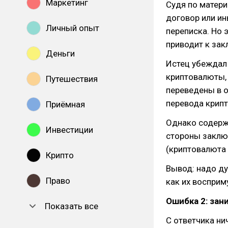
Маркетинг
Судя по матери
договор или ин
Личный опыт
переписка. Но 
приводит к за
Деньги
Истец убеждал 
криптовалюты, 
Путешествия
переведены в о
перевода крип
Приёмная
Однако содержа
Инвестиции
стороны заклю
(криптовалюта 
Крипто
Вывод: надо ду
Право
как их восприму
Ошибка 2: зан
Показать все
С ответчика ни