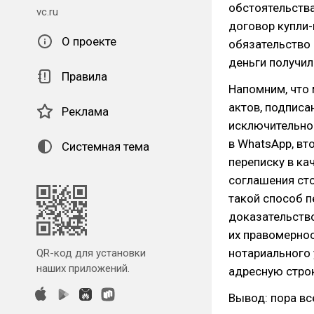
обстоятельства
vc.ru
договор купли-
О проекте
обязательство 
деньги получил
Правила
Напомним, что
актов, подписа
Реклама
исключительно
в WhatsApp, вто
Системная тема
переписку в ка
соглашения сто
такой способ 
доказательство
их правомернос
нотариального 
QR-код для установки
наших приложений.
адресную строк
Вывод: пора вс