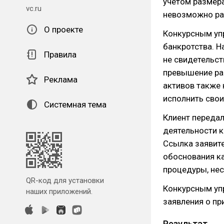
учетом размера
vc.ru
невозможно рас
О проекте
Конкурсным уп
банкротства. 
Правила
не свидетельс
превышение ра
Реклама
активов также
исполнить свои
Системная тема
Клиент переда
деятельности 
Ссылка заявите
обоснования к
процедуры, нес
QR-код для установки
Конкурсным уп
наших приложений.
заявления о пр
Результат