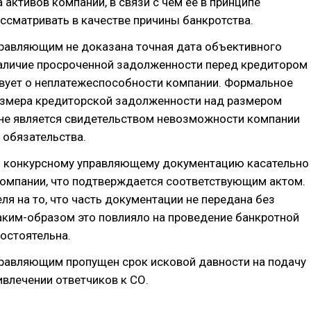
 активов компании, в связи с чем её в принципе
сматривать в качестве причины банкротства.
равляющим не доказана точная дата объективного
Наличие просроченной задолженности перед кредитором
твует о неплатежеспособности компании. Формальное
змера кредиторской задолженности над размером
 не является свидетельством невозможности компании
 обязательства.
л конкурсному управляющему документацию касательно
компании, что подтверждается соответствующим актом.
ля на то, что часть документации не передана без
аким-образом это повлияло на проведение банкротной
остоятельна.
равляющим пропущен срок исковой давности на подачу
ивлечении ответчиков к СО.