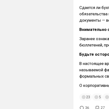
Сдается ли бух
обязательства 
документы — в
Внимательно 
Заранее ознака
бюллетеней, пр
Будьте остор
В настоящее в
называемой фак
формальных св
О корпоративн
23
5
36
27