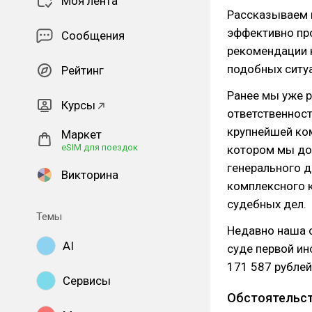
Моя лента
Рассказываем н
эффективно про
Сообщения
рекомендации к
подобных ситу
Рейтинг
Ранее мы уже 
Курсы
ответственност
крупнейшей ко
Маркет
eSIM для поездок
котором мы до
генерального д
Викторина
комплексного 
судебных дел.
Темы
Недавно наша 
AI
суде первой ин
171 587 рублей
Сервисы
Обстоятельст