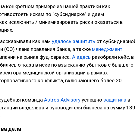
а конкретном примере из нашей практики как
тивостоять искам по “субсидиарке” и даем
ак исключить / минимизировать риски оказаться в
ациях.
рассказывали как нам
удалось защитить
от субсидиарно
и (СО) члена правления банка, а также
менеджмент
мпании на рынке фуд-сервиса.
А здесь
разобрали кейс, в
бились отказа в иске по взысканию убытков с бывшего
иректора медицинской организации в рамках
корпоративного конфликта, включающего более 20
судебная команда
Astros Advisory
успешно
защитила
в
станции владельца и руководителя бизнеса на сумму 13
.
ва дела