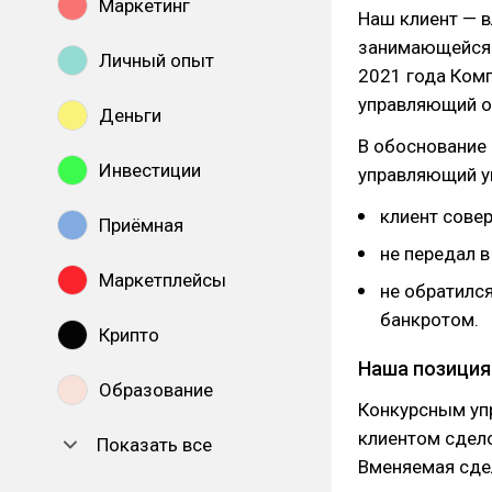
Маркетинг
Наш клиент — в
занимающейся 
Личный опыт
2021 года Ком
управляющий об
Деньги
В обоснование 
Инвестиции
управляющий ук
клиент сове
Приёмная
не передал 
Маркетплейсы
не обратилс
банкротом.
Крипто
Наша позиция
Образование
Конкурсным уп
клиентом сдело
Показать все
Вменяемая сде