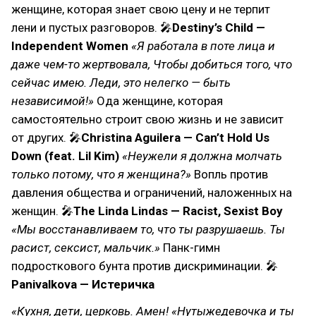
женщине, которая знает свою цену и не терпит
лени и пустых разговоров. 🎤
Destiny’s Child —
Independent Women
«Я работала в поте лица и
даже чем-то жертвовала, Чтобы добиться того, что
сейчас имею. Леди, это нелегко — быть
независимой!»
Ода женщине, которая
самостоятельно строит свою жизнь и не зависит
от других. 🎤
Christina Aguilera — Can’t Hold Us
Down (feat. Lil Kim)
«Неужели я должна молчать
только потому, что я женщина?»
Вопль против
давления общества и ограничений, наложенных на
женщин. 🎤
The Linda Lindas — Racist, Sexist Boy
«Мы восстанавливаем то, что ты разрушаешь. Ты
расист, сексист, мальчик.»
Панк-гимн
подросткового бунта против дискриминации. 🎤
Panivalkova — Истеричка
«Кухня, дети, церковь. Амен! «Нутыжедевочка и ты