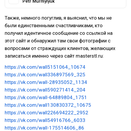
Petr Murmylyuk
Также, немного погуглив, я выяснил, что мы не
были единственными счастливчиками, кто
получил идентичное сообщение со ссылкой на
этот сайт и обнаружил там свои фотографии с
вопросами от страждущих клиентов, желающих
записаться именно через сайт masterstl.ru:
https://vk.com/wall5151064_10674
https://vk.com/wall336897569_325
https://vk.com/wall-28935052_1134
https://vk.com/wall590271414_204
https://vk.com/wall-64889804_1751
https://vk.com/wall130830372_10675
https://vk.com/wall226694222_2952
https://vk.com/wall54916766_6033
https://vk.com/wall-175514606_86