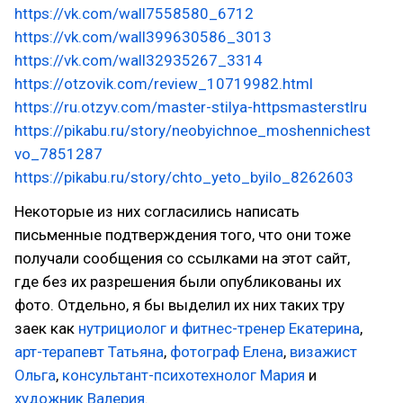
https://vk.com/wall7558580_6712
https://vk.com/wall399630586_3013
https://vk.com/wall32935267_3314
https://otzovik.com/review_10719982.html
https://ru.otzyv.com/master-stilya-httpsmasterstlru
https://pikabu.ru/story/neobyichnoe_moshennichest
vo_7851287
https://pikabu.ru/story/chto_yeto_byilo_8262603
Некоторые из них согласились написать
письменные подтверждения того, что они тоже
получали сообщения со ссылками на этот сайт,
где без их разрешения были опубликованы их
фото. Отдельно, я бы выделил их них таких тру
заек как
нутрициолог и фитнес-тренер Екатерина
,
арт-терапевт Татьяна
,
фотограф Елена
,
визажист
Ольга
,
консультант-психотехнолог Мария
и
художник Валерия
.