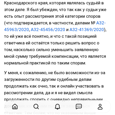
Краснодарского края, которая являлась судьёй в
этом деле. Я был убежден, что так как у судьи уже
есть опыт рассмотрения этой категории споров
(что подтверждается, в частности, делами №
А32-
45963/2020
,
А32-45456/2020
и
А32-41369/2020
),
то ей уже всё понятно, и что с такой позицией
ответчика ей остаётся только решить вопрос о
том, насколько сильно уменьшить заявленную
мной сумму требуемой компенсации, что является
нормальной практикой по таким спорам.
У меня, к сожалению, не было возможности из-за
загруженности по другим судебным делам
продолжать как очно, так и онлайн участвовать в
рассмотрении дела, да и я не видел смысла
продолжать спорить с очевидно неправильными
доводами, которыми пытался защититься
ответчик. Тем более, что по указанным выше