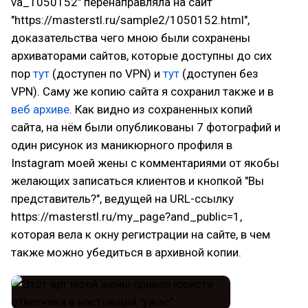
va_1050152" перенаправляла на сайт
"https://masterstl.ru/sample2/1050152.html",
доказательства чего мною были сохранены
архиваторами сайтов, которые доступны до сих
пор
тут
(доступен по VPN) и
тут
(доступен без
VPN). Саму же копию сайта я сохранил также и в
веб архиве
. Как видно из сохраненных копий
сайта, на нём были опубликованы 7 фотографий и
один рисунок из маникюрного профиля в
Instagram моей жены с комментариями от якобы
желающих записаться клиентов и кнопкой "Вы
представитель?", ведущей на URL-ссылку
https://masterstl.ru/my_page?and_public=1,
которая вела к окну регистрации на сайте, в чем
также можно убедиться в архивной копии.