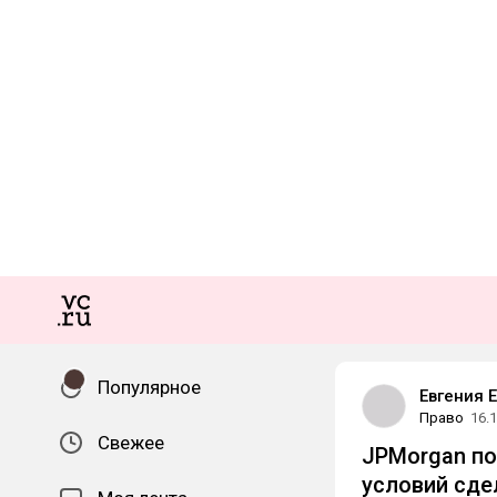
Популярное
Евгения 
Право
16.
Свежее
JPMorgan под
условий
сде