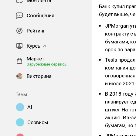
Моя лента
Банк купил прав
будет выше, че
Сообщения
JPMorgan утв
Рейтинг
контракту с
бумагами, к
Курсы
срок по зара
Маркет
Tesla продал
Зарубежные сервисы
компания дол
оговорённая
Викторина
и июле 2021 
В 2018 году
Темы
планирует сд
AI
штуку. На т
акцию. Из-з
Сервисы
бумагам, но 
JPMorgan мо