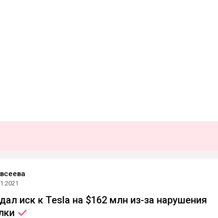
Евсеева
11.2021
ал иск к Tesla на $162 млн из-за нарушения
лки