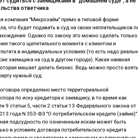
т судиться с заемщиками в "домашнем суде", а не
ельства ответчика
я компания "Микрозайм" прямо в типовой форме
ла, что будет подавать в суд на своих неплательщиков п
ахождения. Однако по закону это можно сделать только
ния такого щепетильного момента с клиентом и
льтата в индивидуальных условиях (то есть надо реальн
сие заемщика на суд в другом городе). Какая наивная
которая мешает делать бизнес. Ведь можно просто взят
ферту нужный суд.
оговора определено место территориальной
спора по иску кредитора к заемщику, в то время как
ти 9 статьи 5, части 2 статьи 13 Федерального закона от
013 года N 353-ФЗ "О потребительском кредите (займе)"
ьная подсудность по означенным искам может быть
ько в условиях договора потребительского кредита
гласовываемых кредитором и заемщиком индивидуально.