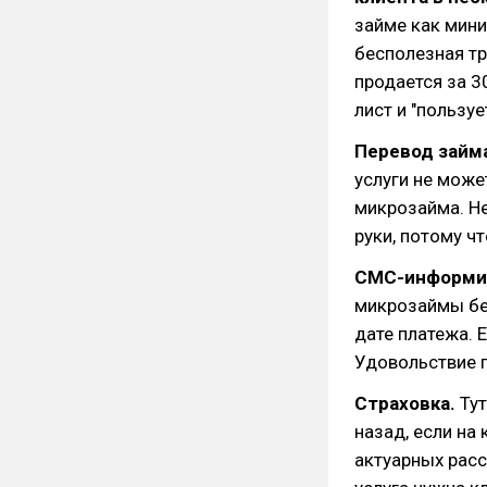
займе как мини
бесполезная тр
продается за 3
лист и "пользу
Перевод займа
услуги не може
микрозайма. Не
руки, потому чт
СМС-информи
микрозаймы бер
дате платежа. Е
Удовольствие п
Страховка.
Тут
назад, если на
актуарных рассч