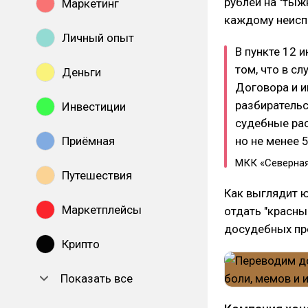
рублей на "тыж
Маркетинг
каждому неисп
Личный опыт
В пункте 12 
том, что в с
Деньги
Договора и 
разбиратель
Инвестиции
судебные рас
Приёмная
но не менее 5
МКК «Северная
Путешествия
Как выглядит ю
Маркетплейсы
отдать "красны
досудебных пр
Крипто
Показать все