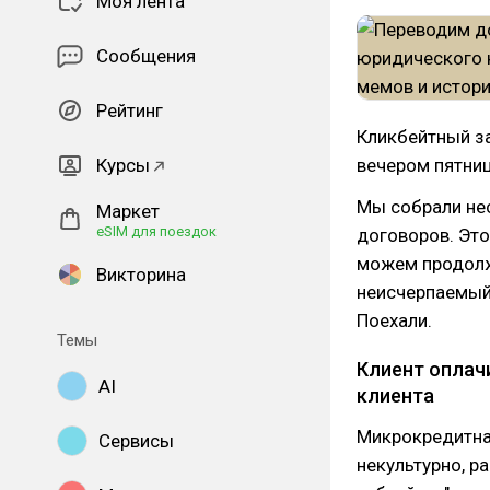
Моя лента
Сообщения
Рейтинг
Кликбейтный за
Курсы
вечером пятни
Мы собрали не
Маркет
eSIM для поездок
договоров. Это 
можем продолжа
Викторина
неисчерпаемый 
Поехали.
Темы
Клиент оплач
AI
клиента
Микрокредитна
Сервисы
некультурно, р