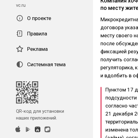
Компания хоче
vc.ru
по месту жит
О проекте
Микрокредитна
договора указа
Правила
месту своего н
после обсужде
Реклама
фиксацией резу
получить согла
Системная тема
регуляторика, 
и вдолбить в о
Пунктом 17 д
подсудности 
согласно час
QR-код для установки
21 декабря 2
наших приложений.
территориал
изменена тол
(займа), со