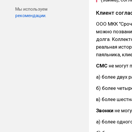
Мы используем
Клиент соглас
рекомендации.
ООО МКК "Срочн
можно позванив
долга. Коллект
реальная истор
паяльника, кли
СМС
не могут 
а) более двух р
б) более четыр
в) более шестн
Звонки
не могу
а) более одного