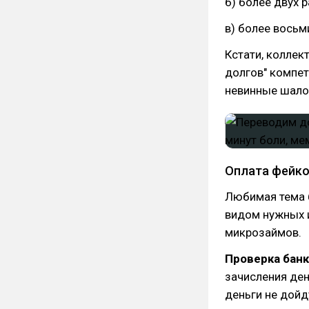
б) более двух 
в) более восьм
Кстати, коллек
долгов" компет
невинные шалос
Оплата фейко
Любимая тема 
видом нужных 
микрозаймов.
Проверка бан
зачисления дене
деньги не дой