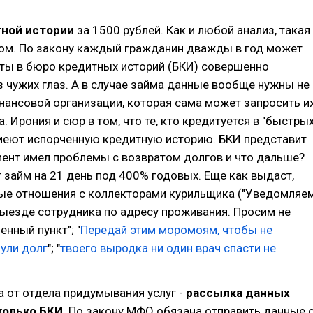
тной истории
за 1500 рублей. Как и любой анализ, такая
ком. По закону каждый гражданин дважды в год может
еты в бюро кредитных историй (БКИ) совершенно
з чужих глаз. А в случае займа данные вообще нужны не
нансовой организации, которая сама может запросить и
. Ирония и сюр в том, что те, кто кредитуется в "быстры
имеют испорченную кредитную историю. БКИ представит
иент имел проблемы с возвратом долгов и что дальше?
займ на 21 день под 400% годовых. Еще как выдаст,
ые отношения с коллекторами курильщика ("Уведомляе
ыезде сотрудника по адресу проживания. Просим не
енный пункт"; "
Передай этим моромоям, чтобы не
нули долг
"; "
твоего выродка ни один врач спасти не
а от отдела придумывания услуг -
рассылка данных
колько БКИ
. По закону МФО обязана отправить данные 