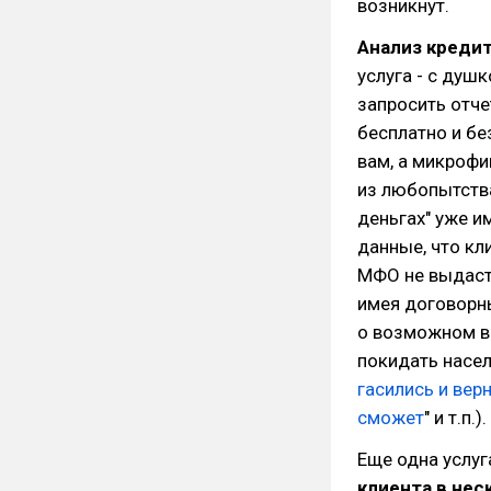
возникнут.
Анализ креди
услуга - с душ
запросить отч
бесплатно и бе
вам, а микрофи
из любопытства
деньгах" уже 
данные, что кл
МФО не выдаст 
имея договорн
о возможном в
покидать насел
гасились и вер
сможет
" и т.п.).
Еще одна услуг
клиента в нес