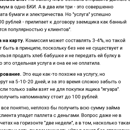
мум в одно БКИ. А в два или три - это совершенно
ата бумаги и электричества. Но "услуга" успешно
00 рублей - прилипает к договору заемщика как банный
ется популярностью у клиентов".
 на карту.
Комиссия может составлять 3-4%, но такой
т быть в принципе, поскольку без нее не существует и
льзя продать хлеб бабушке и не передать ей булку в
о это отдельная услуга и она ее не оплатила.
рование.
Это еще как-то похоже на услугу, но
ут на 5-10-20 дней, и за это время сложно забыть о
сли только займ взят не для покупки ящика "ягуара".
олучить напоминалку стоит до 100 рублей.
 все понятно, неплохо бы получить всю сумму займа
 клиента упадет паллета с деньгами. Вопрос даже не в
етах на горизонте "две недели", а в том, насколько така