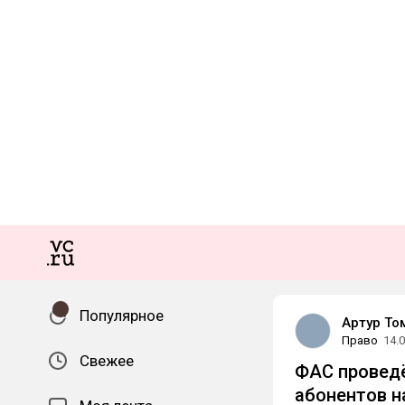
Популярное
Артур То
Право
14.
Свежее
ФАС проведё
абонентов 