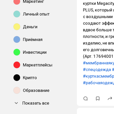
Маркетинг
куртки Megacit
PLUS, который 
Личный опыт
с воздушными к
создают эффект
Деньги
вдвое больше т
плотности, и г
Приёмная
изделию, не вп
его долговечн
Инвестиции
(Арт. 17694001
#мембраннаяку
Маркетплейсы
#спецодежда
#курткасмемб
Крипто
#рабочаяодеж
Образование
Показать все