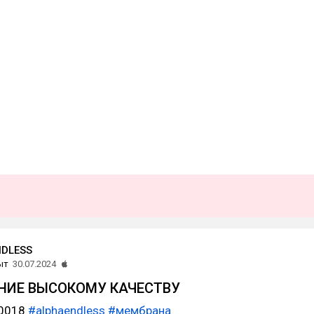
NDLESS
ыт
30.07.2024
НИЕ ВЫСОКОМУ КАЧЕСТВУ
40018
#alphaendless
#мембрана