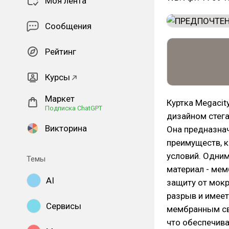
Моя лента
Сообщения
Рейтинг
Курсы
Маркет
Куртка Megacit
Подписка ChatGPT
дизайном стега
Викторина
Она предназна
преимуществ, 
условий. Одним
Темы
материал - мем
AI
защиту от мокро
разрыв и имеет
Сервисы
мембранным сво
что обеспечива