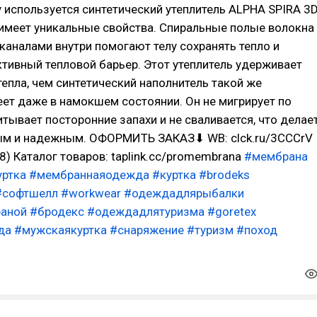
y используется синтетический утеплитель ALPHA SPIRA 3
имеет уникальные свойства. Спиральные полые волокна
аналами внутри помогают телу сохранять тепло и
ивный тепловой барьер. Этот утеплитель удерживает
епла, чем синтетический наполнитель такой же
реет даже в намокшем состоянии. Он не мигрирует по
итывает посторонние запахи и не сваливается, что делае
ым и надежным. ОФОРМИТЬ ЗАКАЗ⬇ WB: clck.ru/3CCCrV
8) Каталог товаров: taplink.cc/promembrana
#мембрана
ртка
#мембраннаяодежда
#куртка
#brodeks
#софтшелл
#workwear
#одеждадлярыбалки
раной
#бродекс
#одеждадлятуризма
#goretex
да
#мужскаякуртка
#снаряжение
#туризм
#поход