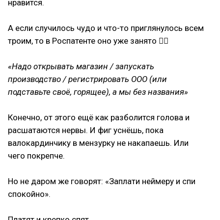
нравится.
⠀
А если случилось чудо и что-то приглянулось всем
троим, то в Роспатенте оно уже занято 🤦‍♀
⠀
«Надо открывать магазин / запускать
производство / регистрировать ООО (или
подставьте своё, горящее), а мы без названия»
⠀
Конечно, от этого ещё как разболится голова и
расшатаются нервы. И фиг уснёшь, пока
валокардинчику в мензурку не накапаешь. Или
чего покрепче.
⠀
Но не даром же говорят: «Заплати неймеру и спи
спокойно».
⠀
Платят и крепко спят.