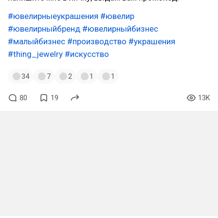
#ювелирныеукрашения
#ювелир
#ювелирныйбренд
#ювелирныйбизнес
#малыйбизнес
#производство
#украшения
#thing_jewelry
#искусство
34
7
2
1
1
80
19
13K