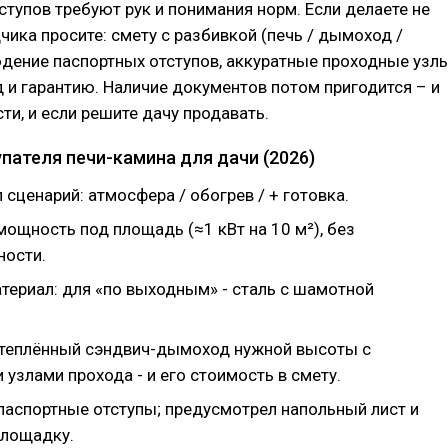
тупов требуют рук и понимания норм. Если делаете не
дчика просите: смету с разбивкой (печь / дымоход /
дение паспортных отступов, аккуратные проходные узлы
 и гарантию. Наличие документов потом пригодится – и
ти, и если решите дачу продавать.
пателя печи-камина для дачи (2026)
сценарий: атмосфера / обогрев / + готовка.
ощность под площадь (≈1 кВт на 10 м²), без
ости.
териал: для «по выходным» - сталь с шамотной
теплённый сэндвич-дымоход нужной высоты с
узлами прохода - и его стоимость в смету.
паспортные отступы; предусмотрел напольный лист и
лощадку.