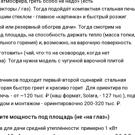
атмосфера, греть особо не надо» (есть
кторы / газ). Тогда подойдёт компактная стальная печь
шим стеклом - главное «картинка» и быстрый розжиг.
ой или резервный обогрев дачи». Тогда смотрим на
д площадь, на способность держать тепло (масса топки,
ьного горения) и, возможно, на варочную поверхность.
готовить» (чай, что-то на сковороде, когда нет
а). Тогда нужна модель с чугунной варочной плитой
чников подходит первый-второй сценарий: стальная
торая быстро греет и красиво горит. Для ориентира по
ечь - от ~120 тыс. ₽ (наш формат, Solara, - 127 тыс.), по
дом и монтажом - ориентировочно 200-320 тыс. ₽.
ите мощность под площадь (не «на глаз»)
а для дачи средней утеплённости: примерно 1 кВт