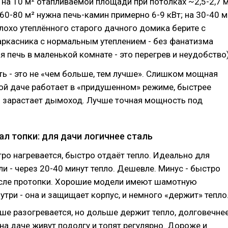
на 10 м² отапливаемой площади при потолках ~2,5-2,7 м
 60-80 м² нужна печь-камин примерно 6-9 кВт; на 30-40 м
 плохо утеплённого старого дачного домика берите с
аркасника с нормальным утеплением - без фанатизма
 печь в маленькой комнате - это перегрев и неудобство)
ь - это не «чем больше, тем лучше». Слишком мощная
ой даче работает в «придушенном» режиме, быстрее
и зарастает дымоход. Лучше точная мощность под
ал топки: для дачи логичнее сталь
ро нагревается, быстро отдаёт тепло. Идеально для
ли - через 20-40 минут тепло. Дешевле. Минус - быстро
сле протопки. Хорошие модели имеют шамотную
утри - она и защищает корпус, и немного «держит» тепло
ше разогревается, но дольше держит тепло, долговечнее
на даче живут подолгу и топят регулярно. Дороже и