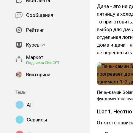
Моя лента
Дача - это не 
пятницу в холод
Сообщения
то приготовить
выбор для дачи
Рейтинг
отдельная логи
Курсы
дома и дачи - 
не переплатить
Маркет
Подписка ChatGPT
Викторина
Темы
Печь-камин Solar
фундамент не нуж
AI
Шаг 1. Честно
Сервисы
От этого завис