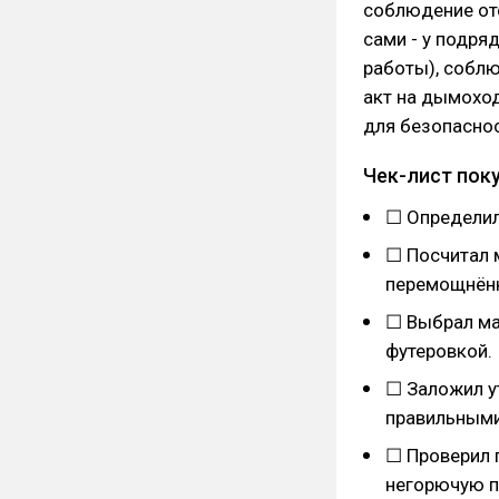
соблюдение отс
сами - у подря
работы), соблю
акт на дымоход
для безопаснос
Чек-лист поку
☐ Определил 
☐ Посчитал м
перемощнённ
☐ Выбрал ма
футеровкой.
☐ Заложил у
правильными 
☐ Проверил 
негорючую п