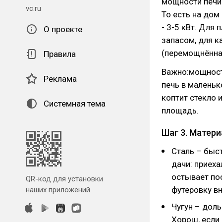
мощности печи 
vc.ru
То есть на дом
- 3-5 кВт. Для
О проекте
запасом, для к
(перемощнённая
Правила
Важно:мощност
Реклама
печь в маленьк
коптит стекло 
Системная тема
площадь.
Шаг 3. Матери
Сталь – быст
дачи: приеха
остывает по
QR-код для установки
футеровку вн
наших приложений.
Чугун – доль
Хорош, если 