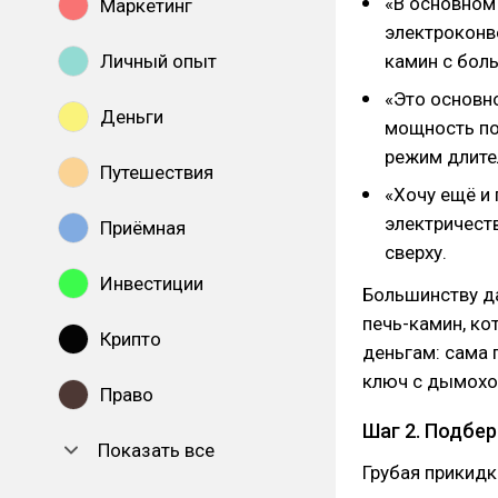
«В основном 
Маркетинг
электроконве
Личный опыт
камин с боль
«Это основн
Деньги
мощность по
режим длител
Путешествия
«Хочу ещё и 
электричеств
Приёмная
сверху.
Инвестиции
Большинству да
печь-камин, ко
Крипто
деньгам: сама п
ключ с дымохо
Право
Шаг 2. Подбер
Показать все
Грубая прикидк