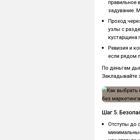
правильное 
задувание. 
Проход чере
узлы с разде
кустарщина 
Ревизия и ко
если рядом л
По деньгам дым
Закладывайте э
Шаг 5. Безопа
Отступы до с
минимальные