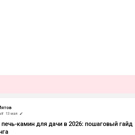
Мятов
ыт
13 мая
 печь-камин для дачи в 2026: пошаговый гайд
нга