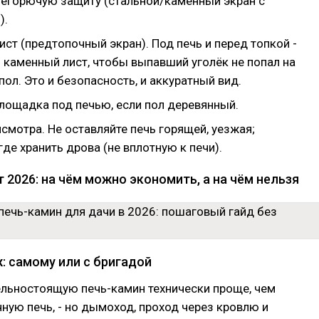
 негорючую защиту (стальной/каменный экран с
).
ст (предтопочный экран). Под печь и перед топкой -
 каменный лист, чтобы выпавший уголёк не попал на
ол. Это и безопасность, и аккуратный вид.
лощадка под печью, если пол деревянный.
смотра. Не оставляйте печь горящей, уезжая;
где хранить дрова (не вплотную к печи).
 2026: на чём можно экономить, а на чём нельзя
: самому или с бригадой
ельностоящую печь-камин технически проще, чем
ную печь, - но дымоход, проход через кровлю и