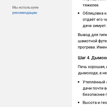
тяжелее.
Мы используем
рекомендации.
Облицовка ка
отдаёт его ч
даче зимует.
Вывод для типи
шамотной футе
прогрева. Имен
Шаг 4. Дымохо
Печь хорошая, 
дымоходе, а не
Утеплённый 
дачи почти 
безопаснее 
Высота и ге