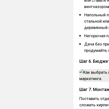
или ставьте
вентзазором
Напольный ли
стальной или
деревянный п
Негорючая п
Дача без при
продумайте, 
Шаг 6. Бюджет
Шаг 7. Монтаж
Поставить отд
сложить кирпич